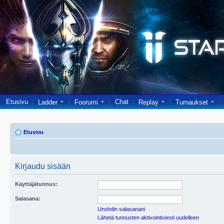
Etusivu
Chat
Ladder
Foorumi
Replay
Turnaukset
Etusivu
Kirjaudu sisään
Käyttäjätunnus:
Salasana:
Unohdin salasanani
Lähetä tunnusten aktivointiviesti uudelleen