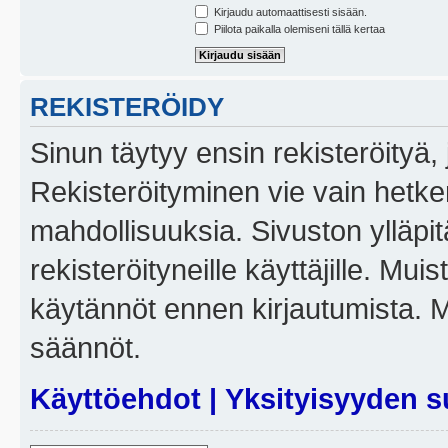
Kirjaudu automaattisesti sisään.
Piilota paikalla olemiseni tällä kertaa
REKISTERÖIDY
Sinun täytyy ensin rekisteröityä, j
Rekisteröityminen vie vain hetken
mahdollisuuksia. Sivuston ylläpit
rekisteröityneille käyttäjille. Mui
käytännöt ennen kirjautumista. 
säännöt.
Käyttöehdot
|
Yksityisyyden s