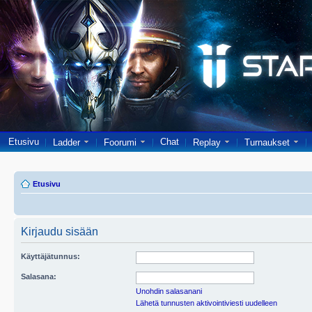
Etusivu
Chat
Ladder
Foorumi
Replay
Turnaukset
Etusivu
Kirjaudu sisään
Käyttäjätunnus:
Salasana:
Unohdin salasanani
Lähetä tunnusten aktivointiviesti uudelleen