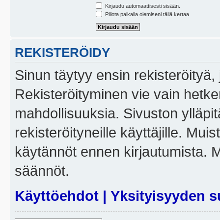
Kirjaudu automaattisesti sisään.
Piilota paikalla olemiseni tällä kertaa
REKISTERÖIDY
Sinun täytyy ensin rekisteröityä, j
Rekisteröityminen vie vain hetken
mahdollisuuksia. Sivuston ylläpit
rekisteröityneille käyttäjille. Mui
käytännöt ennen kirjautumista. 
säännöt.
Käyttöehdot
|
Yksityisyyden s