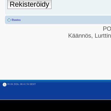
Rekisteröidy
Etusivu
P
Käännös, Lurtti
09.08.2026, 08:41:54 EEST