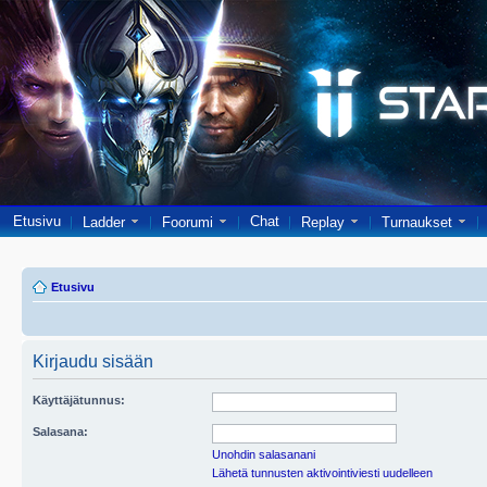
Etusivu
Chat
Ladder
Foorumi
Replay
Turnaukset
Etusivu
Kirjaudu sisään
Käyttäjätunnus:
Salasana:
Unohdin salasanani
Lähetä tunnusten aktivointiviesti uudelleen