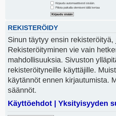
Kirjaudu automaattisesti sisään.
Piilota paikalla olemiseni tällä kertaa
REKISTERÖIDY
Sinun täytyy ensin rekisteröityä, j
Rekisteröityminen vie vain hetken
mahdollisuuksia. Sivuston ylläpit
rekisteröityneille käyttäjille. Mui
käytännöt ennen kirjautumista. 
säännöt.
Käyttöehdot
|
Yksityisyyden s