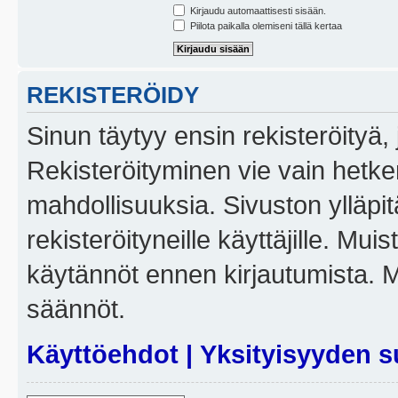
Kirjaudu automaattisesti sisään.
Piilota paikalla olemiseni tällä kertaa
REKISTERÖIDY
Sinun täytyy ensin rekisteröityä, j
Rekisteröityminen vie vain hetken
mahdollisuuksia. Sivuston ylläpit
rekisteröityneille käyttäjille. Mui
käytännöt ennen kirjautumista. 
säännöt.
Käyttöehdot
|
Yksityisyyden s