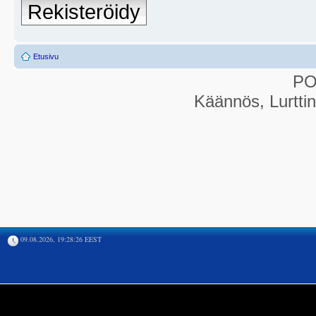
Rekisteröidy
Etusivu
P
Käännös, Lurtti
09.08.2026, 19:28:26 EEST