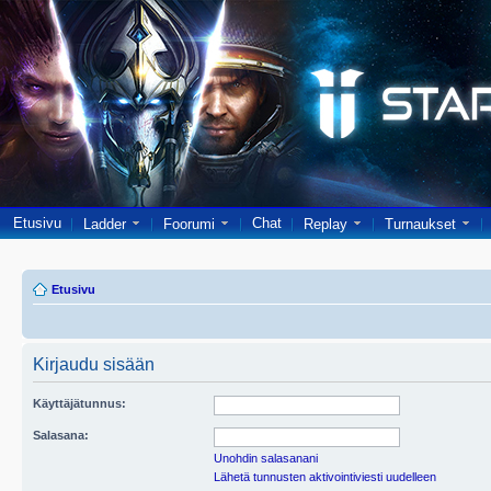
Etusivu
Chat
Ladder
Foorumi
Replay
Turnaukset
Etusivu
Kirjaudu sisään
Käyttäjätunnus:
Salasana:
Unohdin salasanani
Lähetä tunnusten aktivointiviesti uudelleen