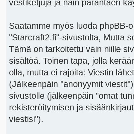
vestiketjuja ja näin parantaen k
Saatamme myös luoda phpBB-ohj
"Starcraft2.fi"-sivustolta, Mutta
Tämä on tarkoitettu vain niille si
sisältöä. Toinen tapa, jolla kerä
olla, mutta ei rajoita: Viestin l
(Jälkeenpäin "anonyymit viestit"),
sivustolle (jälkeenpäin "omat tunn
rekisteröitymisen ja sisäänkirja
viestisi").