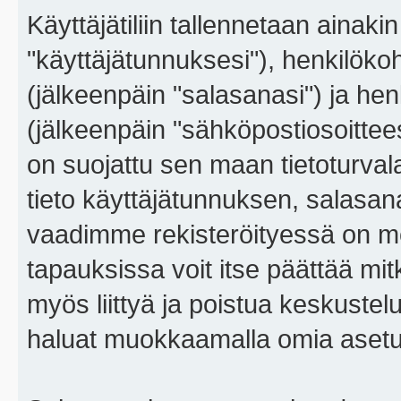
Käyttäjätiliin tallennetaan ainaki
"käyttäjätunnuksesi"), henkilökoh
(jälkeenpäin "salasanasi") ja he
(jälkeenpäin "sähköpostiosoitteesi"
on suojattu sen maan tietoturvalai
tieto käyttäjätunnuksen, salasana
vaadimme rekisteröityessä on m
tapauksissa voit itse päättää mitkä
myös liittyä ja poistua keskustel
haluat muokkaamalla omia asetu