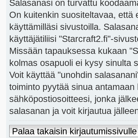
Salasanasi on turvattu koodaama
On kuitenkin suositeltavaa, että
käyttämilläsi sivustoilla. Salasa
käyttäjätiliisi "Starcraft2.fi"-sivus
Missään tapauksessa kukaan "Sta
kolmas osapuoli ei kysy sinulta 
Voit käyttää "unohdin salasanan
toiminto pyytää sinua antamaan 
sähköpostiosoitteesi, jonka jäl
salasanan ja voit kirjautua jällee
Palaa takaisin kirjautumissivulle