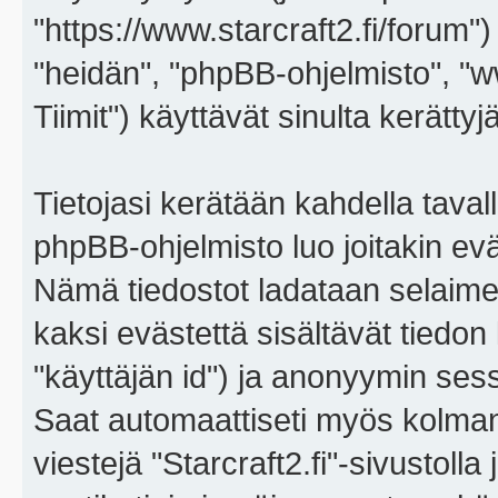
"https://www.starcraft2.fi/forum")
"heidän", "phpBB-ohjelmisto", 
Tiimit") käyttävät sinulta kerättyj
Tietojasi kerätään kahdella tavall
phpBB-ohjelmisto luo joitakin eväs
Nämä tiedostot ladataan selaimes
kaksi evästettä sisältävät tiedon
"käyttäjän id") ja anonyymin sess
Saat automaattiseti myös kolman
viestejä "Starcraft2.fi"-sivustoll