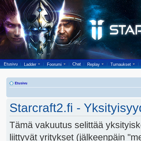
Etusivu
Chat
Ladder
Foorumi
Replay
Turnaukset
Etusivu
Starcraft2.fi - Yksityisy
Tämä vakuutus selittää yksityiskoh
liittyvät yritykset (jälkeenpäin "m