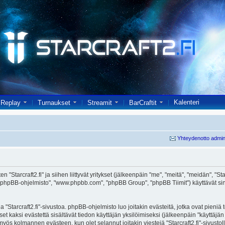
Kalenteri
Replay
Turnaukset
Streamit
BarCraftit
Yhteydenotto admin
 "Starcraft2.fi" ja siihen liittyvät yritykset (jälkeenpäin "me", "meitä", "meidän", "Starc
 "phpBB-ohjelmisto", "www.phpbb.com", "phpBB Group", "phpBB Tiimit") käyttävät sinul
 "Starcraft2.fi"-sivustoa. phpBB-ohjelmisto luo joitakin evästeitä, jotka ovat pieniä
set kaksi evästettä sisältävät tiedon käyttäjän yksilöimiseksi (jälkeenpäin "käyttäjä
 myös kolmannen evästeen, kun olet selannut joitakin viestejä "Starcraft2.fi"-sivusto