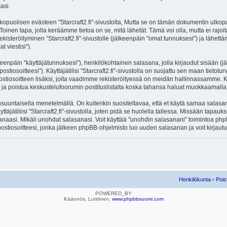
asi.
lisen evästeen "Starcraft2.fi"-sivustolta, Mutta se on tämän dokumentin ulkopuolel
Toinen tapa, jolla keräämme tietoa on se, mitä lähetät. Tämä voi olla, mutta ei rajo
ekisteröityminen "Starcraft2.fi"-sivustolle (jälkeenpäin "omat tunnuksesi") ja lähettäm
 viestisi").
lkeenpäin "käyttäjätunnuksesi"), henkilökohtainen salasana, jolla kirjaudut sisään (
iosoitteesi"). Käyttäjätilisi "Starcraft2.fi"-sivustolla on suojattu sen maan tietoturv
stiosoitteen lisäksi, joita vaadimme rekisteröityessä on meidän hallinnassamme. Ka
ittyä ja poistua keskustelufoorumin postituslistalta koska tahansa haluat muokkaamall
untaisella menetelmällä. On kuitenkin suositeltavaa, että et käytä samaa salasanaa 
äjätiliisi "Starcraft2.fi"-sivustolla, joten pidä se huolella tallessa. Missään tapauk
sanaasi. Mikäli unohdat salasanasi. Voit käyttää "unohdin salasanani" toimintoa p
stiosoitteesi, jonka jälkeen phpBB-ohjelmisto luo uuden salasanan ja voit kirjautu
Henkilökunta
•
Pois
POWERED_BY
Käännös, Lurttinen,
www.phpbbsuomi.com