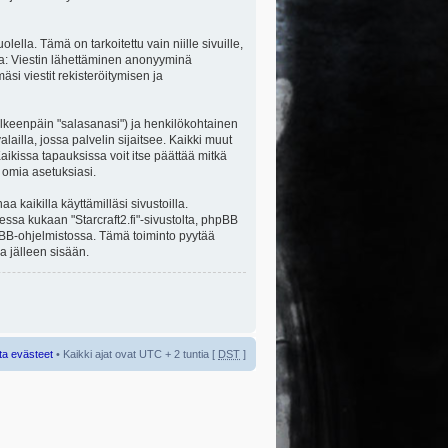
la. Tämä on tarkoitettu vain niille sivuille,
ita: Viestin lähettäminen anonyyminä
äsi viestit rekisteröitymisen ja
jälkeenpäin "salasanasi") ja henkilökohtainen
alailla, jossa palvelin sijaitsee. Kaikki muut
ikissa tapauksissa voit itse päättää mitkä
a omia asetuksiasi.
kaikilla käyttämilläsi sivustoilla.
sessa kukaan "Starcraft2.fi"-sivustolta, phpBB
hpBB-ohjelmistossa. Tämä toiminto pyytää
a jälleen sisään.
ta evästeet
• Kaikki ajat ovat UTC + 2 tuntia [
DST
]