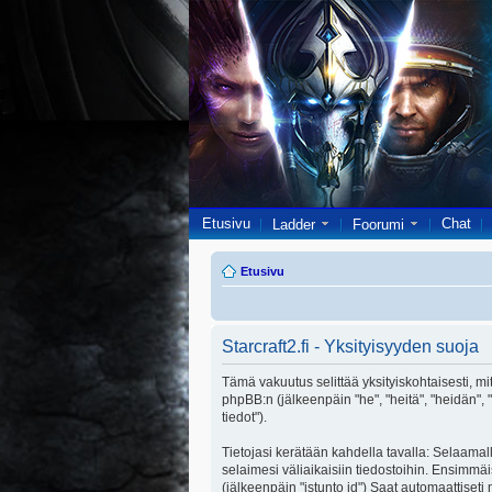
Etusivu
Chat
Ladder
Foorumi
Etusivu
Starcraft2.fi - Yksityisyyden suoja
Tämä vakuutus selittää yksityiskohtaisesti, miten
phpBB:n (jälkeenpäin "he", "heitä", "heidän",
tiedot").
Tietojasi kerätään kahdella tavalla: Selaamalla
selaimesi väliaikaisiin tiedostoihin. Ensimmäi
(jälkeenpäin "istunto id") Saat automaattiseti