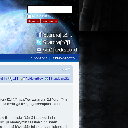
Muista minut
Sponsorit
Yhteydenotto
eihin
UKK
Rekisteröidy
Kirjaudu sisään
raft2.fi", "https://www.starcraft2.fi/forum") ja
ta kerättyjä tietoja (jälkeenpäin "sinun
 tekstitiedostoja. Nämä tiedostot ladataan
n id") ja anonyymin session tunnisteen.
lla ja näitä käytetään tallentamaan lukemiasi