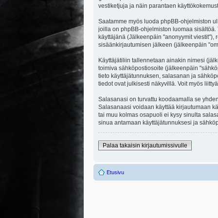
vestiketjuja ja näin parantaen käyttökokemust
Saatamme myös luoda phpBB-ohjelmiston ulkopuo
joilla on phpBB-ohjelmiston luomaa sisältöä. 
käyttäjänä (Jälkeenpäin "anonyymit viestit"), r
sisäänkirjautumisen jälkeen (jälkeenpäin "omat
Käyttäjätiliin tallennetaan ainakin nimesi (jä
toimiva sähköpostiosoite (jälkeenpäin "sähköpost
tieto käyttäjätunnuksen, salasanan ja sähköpo
tiedot ovat julkisesti näkyvillä. Voit myös li
Salasanasi on turvattu koodaamalla se yhdensu
Salasanaasi voidaan käyttää kirjautumaan käytt
tai muu kolmas osapuoli ei kysy sinulta sala
sinua antamaan käyttäjätunnuksesi ja sähköpo
Palaa takaisin kirjautumissivulle
Etusivu