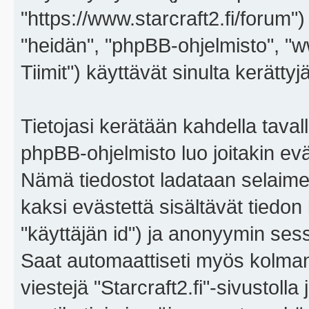
"https://www.starcraft2.fi/forum")
"heidän", "phpBB-ohjelmisto", 
Tiimit") käyttävät sinulta kerättyj
Tietojasi kerätään kahdella tavall
phpBB-ohjelmisto luo joitakin eväs
Nämä tiedostot ladataan selaimes
kaksi evästettä sisältävät tiedon
"käyttäjän id") ja anonyymin sess
Saat automaattiseti myös kolman
viestejä "Starcraft2.fi"-sivustoll