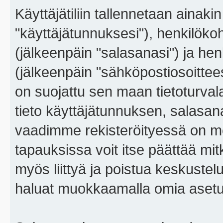
Käyttäjätiliin tallennetaan ainaki
"käyttäjätunnuksesi"), henkilökoh
(jälkeenpäin "salasanasi") ja he
(jälkeenpäin "sähköpostiosoitteesi"
on suojattu sen maan tietoturvalai
tieto käyttäjätunnuksen, salasana
vaadimme rekisteröityessä on m
tapauksissa voit itse päättää mitkä
myös liittyä ja poistua keskustel
haluat muokkaamalla omia asetu