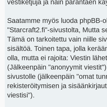
vestiketjuja ja näin parantaen k
Saatamme myös luoda phpBB-ohj
"Starcraft2.fi"-sivustolta, Mutta
Tämä on tarkoitettu vain niille si
sisältöä. Toinen tapa, jolla kerä
olla, mutta ei rajoita: Viestin l
(Jälkeenpäin "anonyymit viestit"),
sivustolle (jälkeenpäin "omat tunn
rekisteröitymisen ja sisäänkirja
viestisi").