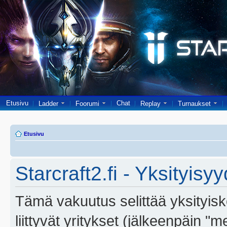
Etusivu
Chat
Ladder
Foorumi
Replay
Turnaukset
Etusivu
Starcraft2.fi - Yksityisy
Tämä vakuutus selittää yksityiskoh
liittyvät yritykset (jälkeenpäin "m