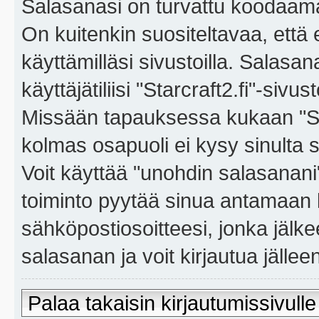
Salasanasi on turvattu koodaama
On kuitenkin suositeltavaa, että
käyttämilläsi sivustoilla. Salasa
käyttäjätiliisi "Starcraft2.fi"-sivus
Missään tapauksessa kukaan "Sta
kolmas osapuoli ei kysy sinulta 
Voit käyttää "unohdin salasanan
toiminto pyytää sinua antamaan 
sähköpostiosoitteesi, jonka jäl
salasanan ja voit kirjautua jällee
Palaa takaisin kirjautumissivulle