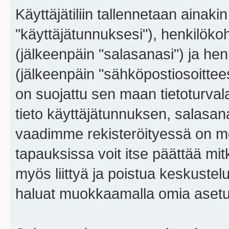
Käyttäjätiliin tallennetaan ainaki
"käyttäjätunnuksesi"), henkilökoh
(jälkeenpäin "salasanasi") ja he
(jälkeenpäin "sähköpostiosoitteesi"
on suojattu sen maan tietoturvalai
tieto käyttäjätunnuksen, salasana
vaadimme rekisteröityessä on m
tapauksissa voit itse päättää mitkä
myös liittyä ja poistua keskustel
haluat muokkaamalla omia asetu