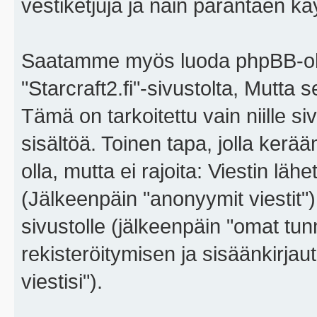
vestiketjuja ja näin parantaen k
Saatamme myös luoda phpBB-ohj
"Starcraft2.fi"-sivustolta, Mutta
Tämä on tarkoitettu vain niille si
sisältöä. Toinen tapa, jolla kerä
olla, mutta ei rajoita: Viestin l
(Jälkeenpäin "anonyymit viestit"),
sivustolle (jälkeenpäin "omat tunn
rekisteröitymisen ja sisäänkirja
viestisi").