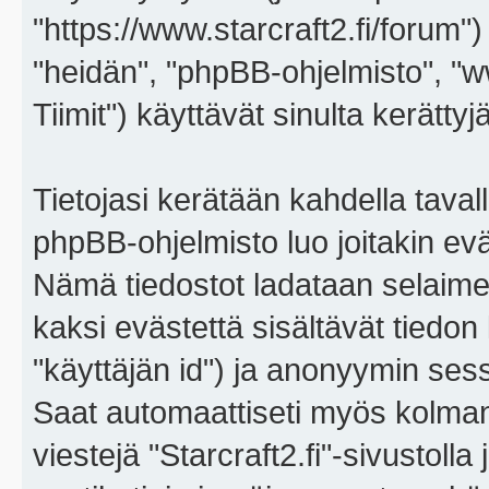
"https://www.starcraft2.fi/forum")
"heidän", "phpBB-ohjelmisto", 
Tiimit") käyttävät sinulta kerättyj
Tietojasi kerätään kahdella tavall
phpBB-ohjelmisto luo joitakin eväs
Nämä tiedostot ladataan selaimes
kaksi evästettä sisältävät tiedon
"käyttäjän id") ja anonyymin sess
Saat automaattiseti myös kolman
viestejä "Starcraft2.fi"-sivustoll