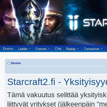
Etusivu
Chat
Ladder
Foorumi
Replay
Turnaukset
Etusivu
Starcraft2.fi - Yksityisy
Tämä vakuutus selittää yksityiskoh
liittyvät yritykset (jälkeenpäin "m