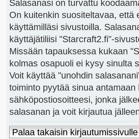
Salasanasi on turvattu koodaama
On kuitenkin suositeltavaa, että
käyttämilläsi sivustoilla. Salasa
käyttäjätiliisi "Starcraft2.fi"-sivus
Missään tapauksessa kukaan "Sta
kolmas osapuoli ei kysy sinulta 
Voit käyttää "unohdin salasanan
toiminto pyytää sinua antamaan 
sähköpostiosoitteesi, jonka jäl
salasanan ja voit kirjautua jällee
Palaa takaisin kirjautumissivulle