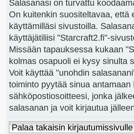
Salasanasi on turvattu koodaama
On kuitenkin suositeltavaa, että
käyttämilläsi sivustoilla. Salasa
käyttäjätiliisi "Starcraft2.fi"-sivus
Missään tapauksessa kukaan "Sta
kolmas osapuoli ei kysy sinulta 
Voit käyttää "unohdin salasanan
toiminto pyytää sinua antamaan 
sähköpostiosoitteesi, jonka jäl
salasanan ja voit kirjautua jällee
Palaa takaisin kirjautumissivulle