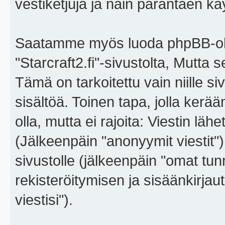
vestiketjuja ja näin parantaen k
Saatamme myös luoda phpBB-ohj
"Starcraft2.fi"-sivustolta, Mutta
Tämä on tarkoitettu vain niille si
sisältöä. Toinen tapa, jolla kerä
olla, mutta ei rajoita: Viestin l
(Jälkeenpäin "anonyymit viestit"),
sivustolle (jälkeenpäin "omat tunn
rekisteröitymisen ja sisäänkirja
viestisi").