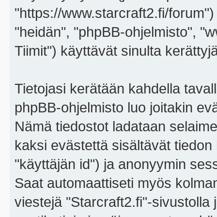
"https://www.starcraft2.fi/forum")
"heidän", "phpBB-ohjelmisto", 
Tiimit") käyttävät sinulta kerättyj
Tietojasi kerätään kahdella tavall
phpBB-ohjelmisto luo joitakin eväs
Nämä tiedostot ladataan selaimes
kaksi evästettä sisältävät tiedon
"käyttäjän id") ja anonyymin sess
Saat automaattiseti myös kolman
viestejä "Starcraft2.fi"-sivustoll