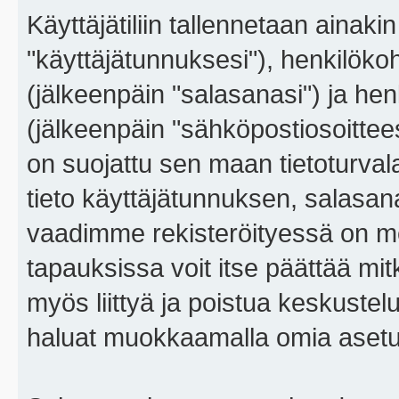
Käyttäjätiliin tallennetaan ainaki
"käyttäjätunnuksesi"), henkilökoh
(jälkeenpäin "salasanasi") ja he
(jälkeenpäin "sähköpostiosoitteesi"
on suojattu sen maan tietoturvalai
tieto käyttäjätunnuksen, salasana
vaadimme rekisteröityessä on m
tapauksissa voit itse päättää mitkä
myös liittyä ja poistua keskustel
haluat muokkaamalla omia asetu