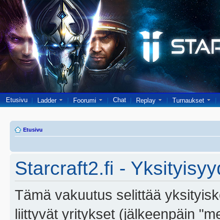
Etusivu
Chat
Ladder
Foorumi
Replay
Turnaukset
Etusivu
Starcraft2.fi - Yksityisy
Tämä vakuutus selittää yksityiskoh
liittyvät yritykset (jälkeenpäin "m