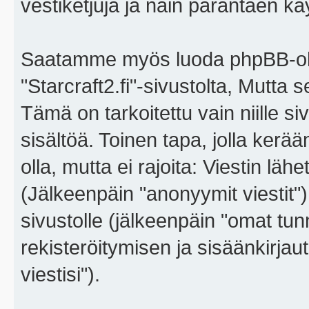
vestiketjuja ja näin parantaen k
Saatamme myös luoda phpBB-ohj
"Starcraft2.fi"-sivustolta, Mutta
Tämä on tarkoitettu vain niille si
sisältöä. Toinen tapa, jolla kerä
olla, mutta ei rajoita: Viestin l
(Jälkeenpäin "anonyymit viestit"),
sivustolle (jälkeenpäin "omat tunn
rekisteröitymisen ja sisäänkirja
viestisi").