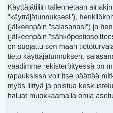
Käyttäjätiliin tallennetaan ainaki
"käyttäjätunnuksesi"), henkilökoh
(jälkeenpäin "salasanasi") ja he
(jälkeenpäin "sähköpostiosoitteesi"
on suojattu sen maan tietoturvalai
tieto käyttäjätunnuksen, salasana
vaadimme rekisteröityessä on m
tapauksissa voit itse päättää mitkä
myös liittyä ja poistua keskustel
haluat muokkaamalla omia asetu