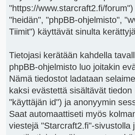
"https://www.starcraft2.fi/forum")
"heidän", "phpBB-ohjelmisto", 
Tiimit") käyttävät sinulta kerättyj
Tietojasi kerätään kahdella tavall
phpBB-ohjelmisto luo joitakin eväs
Nämä tiedostot ladataan selaimes
kaksi evästettä sisältävät tiedon
"käyttäjän id") ja anonyymin sess
Saat automaattiseti myös kolman
viestejä "Starcraft2.fi"-sivustoll