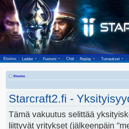
Etusivu
Chat
Ladder
Foorumi
Replay
Turnaukset
Etusivu
Starcraft2.fi - Yksityisy
Tämä vakuutus selittää yksityiskoh
liittyvät yritykset (jälkeenpäin "m