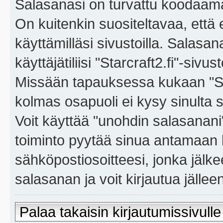
Salasanasi on turvattu koodaama
On kuitenkin suositeltavaa, että
käyttämilläsi sivustoilla. Salasa
käyttäjätiliisi "Starcraft2.fi"-sivus
Missään tapauksessa kukaan "Sta
kolmas osapuoli ei kysy sinulta 
Voit käyttää "unohdin salasanan
toiminto pyytää sinua antamaan 
sähköpostiosoitteesi, jonka jäl
salasanan ja voit kirjautua jällee
Palaa takaisin kirjautumissivulle