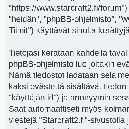
"https://www.starcraft2.fi/forum")
"heidän", "phpBB-ohjelmisto", 
Tiimit") käyttävät sinulta kerättyj
Tietojasi kerätään kahdella tavall
phpBB-ohjelmisto luo joitakin eväs
Nämä tiedostot ladataan selaimes
kaksi evästettä sisältävät tiedon
"käyttäjän id") ja anonyymin sess
Saat automaattiseti myös kolman
viestejä "Starcraft2.fi"-sivustoll