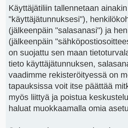
Käyttäjätiliin tallennetaan ainaki
"käyttäjätunnuksesi"), henkilökoh
(jälkeenpäin "salasanasi") ja he
(jälkeenpäin "sähköpostiosoitteesi"
on suojattu sen maan tietoturvalai
tieto käyttäjätunnuksen, salasana
vaadimme rekisteröityessä on m
tapauksissa voit itse päättää mitkä
myös liittyä ja poistua keskustel
haluat muokkaamalla omia asetu