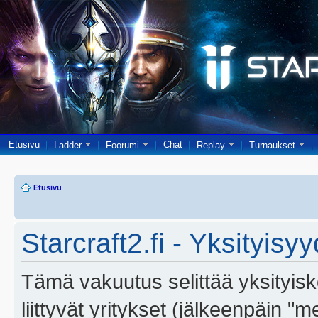
Etusivu
Chat
Ladder
Foorumi
Replay
Turnaukset
Etusivu
Starcraft2.fi - Yksityisy
Tämä vakuutus selittää yksityiskoh
liittyvät yritykset (jälkeenpäin "m