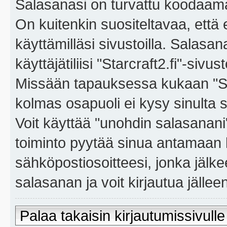
Salasanasi on turvattu koodaama
On kuitenkin suositeltavaa, että
käyttämilläsi sivustoilla. Salasa
käyttäjätiliisi "Starcraft2.fi"-sivus
Missään tapauksessa kukaan "Sta
kolmas osapuoli ei kysy sinulta 
Voit käyttää "unohdin salasanan
toiminto pyytää sinua antamaan 
sähköpostiosoitteesi, jonka jäl
salasanan ja voit kirjautua jällee
Palaa takaisin kirjautumissivulle