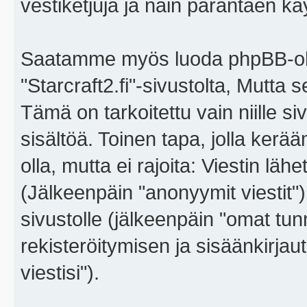
vestiketjuja ja näin parantaen k
Saatamme myös luoda phpBB-ohj
"Starcraft2.fi"-sivustolta, Mutta
Tämä on tarkoitettu vain niille si
sisältöä. Toinen tapa, jolla kerä
olla, mutta ei rajoita: Viestin l
(Jälkeenpäin "anonyymit viestit"),
sivustolle (jälkeenpäin "omat tunn
rekisteröitymisen ja sisäänkirja
viestisi").