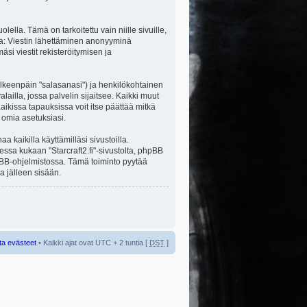
la. Tämä on tarkoitettu vain niille sivuille,
ita: Viestin lähettäminen anonyyminä
äsi viestit rekisteröitymisen ja
jälkeenpäin "salasanasi") ja henkilökohtainen
alailla, jossa palvelin sijaitsee. Kaikki muut
ikissa tapauksissa voit itse päättää mitkä
a omia asetuksiasi.
kaikilla käyttämilläsi sivustoilla.
sessa kukaan "Starcraft2.fi"-sivustolta, phpBB
hpBB-ohjelmistossa. Tämä toiminto pyytää
a jälleen sisään.
ta evästeet
• Kaikki ajat ovat UTC + 2 tuntia [
DST
]