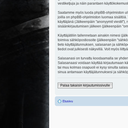
vestiketjuja ja näin parantaen käyttökokemust
Saatamme myös luoda phpBB-ohjelmiston ulkopuo
joilla on phpBB-ohjelmiston luomaa sisältöä. 
käyttäjänä (Jälkeenpäin "anonyymit viestit"), r
sisäänkirjautumisen jälkeen (jälkeenpäin "omat
Käyttäjätiliin tallennetaan ainakin nimesi (jä
toimiva sähköpostiosoite (jälkeenpäin "sähköpost
tieto käyttäjätunnuksen, salasanan ja sähköpo
tiedot ovat julkisesti näkyvillä. Voit myös li
Salasanasi on turvattu koodaamalla se yhdensu
Salasanaasi voidaan käyttää kirjautumaan käytt
tai muu kolmas osapuoli ei kysy sinulta sala
sinua antamaan käyttäjätunnuksesi ja sähköpo
Palaa takaisin kirjautumissivulle
Etusivu