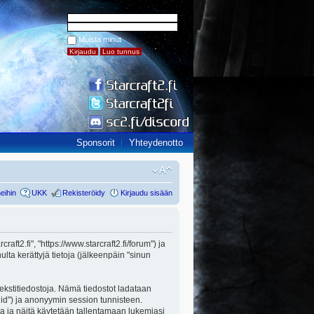
Muista minut
Sponsorit
Yhteydenotto
eihin
UKK
Rekisteröidy
Kirjaudu sisään
raft2.fi", "https://www.starcraft2.fi/forum") ja
ta kerättyjä tietoja (jälkeenpäin "sinun
 tekstitiedostoja. Nämä tiedostot ladataan
n id") ja anonyymin session tunnisteen.
lla ja näitä käytetään tallentamaan lukemiasi