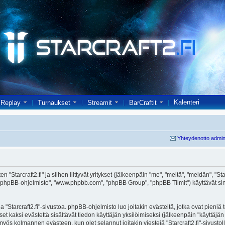
Kalenteri
Replay
Turnaukset
Streamit
BarCraftit
Yhteydenotto admin
 "Starcraft2.fi" ja siihen liittyvät yritykset (jälkeenpäin "me", "meitä", "meidän", "Starc
 "phpBB-ohjelmisto", "www.phpbb.com", "phpBB Group", "phpBB Tiimit") käyttävät sinul
 "Starcraft2.fi"-sivustoa. phpBB-ohjelmisto luo joitakin evästeitä, jotka ovat pieniä
set kaksi evästettä sisältävät tiedon käyttäjän yksilöimiseksi (jälkeenpäin "käyttäjä
 myös kolmannen evästeen, kun olet selannut joitakin viestejä "Starcraft2.fi"-sivusto