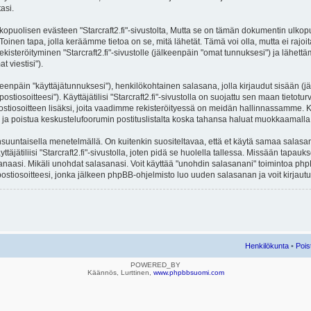
asi.
lisen evästeen "Starcraft2.fi"-sivustolta, Mutta se on tämän dokumentin ulkopuolel
Toinen tapa, jolla keräämme tietoa on se, mitä lähetät. Tämä voi olla, mutta ei rajo
ekisteröityminen "Starcraft2.fi"-sivustolle (jälkeenpäin "omat tunnuksesi") ja lähettäm
 viestisi").
lkeenpäin "käyttäjätunnuksesi"), henkilökohtainen salasana, jolla kirjaudut sisään (
iosoitteesi"). Käyttäjätilisi "Starcraft2.fi"-sivustolla on suojattu sen maan tietoturv
stiosoitteen lisäksi, joita vaadimme rekisteröityessä on meidän hallinnassamme. Ka
ittyä ja poistua keskustelufoorumin postituslistalta koska tahansa haluat muokkaamall
untaisella menetelmällä. On kuitenkin suositeltavaa, että et käytä samaa salasanaa 
äjätiliisi "Starcraft2.fi"-sivustolla, joten pidä se huolella tallessa. Missään tapauk
sanaasi. Mikäli unohdat salasanasi. Voit käyttää "unohdin salasanani" toimintoa p
stiosoitteesi, jonka jälkeen phpBB-ohjelmisto luo uuden salasanan ja voit kirjautu
Henkilökunta
•
Pois
POWERED_BY
Käännös, Lurttinen,
www.phpbbsuomi.com