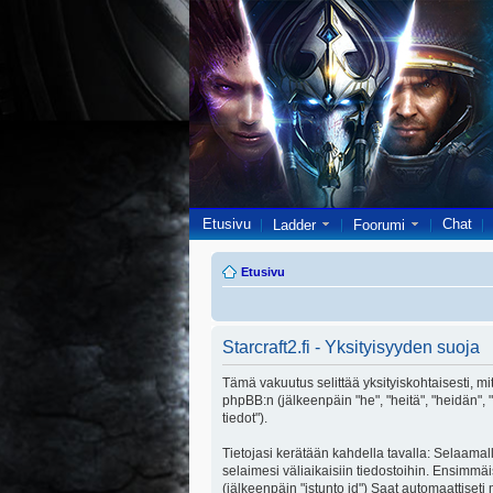
Etusivu
Chat
Ladder
Foorumi
Etusivu
Starcraft2.fi - Yksityisyyden suoja
Tämä vakuutus selittää yksityiskohtaisesti, miten
phpBB:n (jälkeenpäin "he", "heitä", "heidän",
tiedot").
Tietojasi kerätään kahdella tavalla: Selaamalla
selaimesi väliaikaisiin tiedostoihin. Ensimmäi
(jälkeenpäin "istunto id") Saat automaattiseti