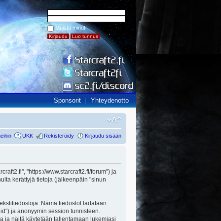
Muista minut
Sponsorit
Yhteydenotto
eihin
UKK
Rekisteröidy
Kirjaudu sisään
raft2.fi", "https://www.starcraft2.fi/forum") ja
ta kerättyjä tietoja (jälkeenpäin "sinun
 tekstitiedostoja. Nämä tiedostot ladataan
n id") ja anonyymin session tunnisteen.
lla ja näitä käytetään tallentamaan lukemiasi