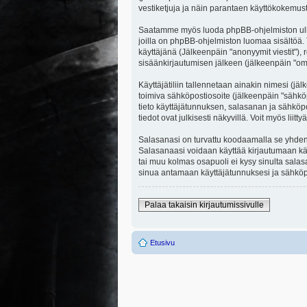
vestiketjuja ja näin parantaen käyttökokemust
Saatamme myös luoda phpBB-ohjelmiston ulkopuo
joilla on phpBB-ohjelmiston luomaa sisältöä. 
käyttäjänä (Jälkeenpäin "anonyymit viestit"), r
sisäänkirjautumisen jälkeen (jälkeenpäin "omat
Käyttäjätiliin tallennetaan ainakin nimesi (jä
toimiva sähköpostiosoite (jälkeenpäin "sähköpost
tieto käyttäjätunnuksen, salasanan ja sähköpo
tiedot ovat julkisesti näkyvillä. Voit myös li
Salasanasi on turvattu koodaamalla se yhdensu
Salasanaasi voidaan käyttää kirjautumaan käytt
tai muu kolmas osapuoli ei kysy sinulta sala
sinua antamaan käyttäjätunnuksesi ja sähköpo
Palaa takaisin kirjautumissivulle
Etusivu