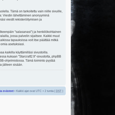
la. Tämä on tarkoitettu vain niille sivuille,
ita: Viestin lähettäminen anonyyminä
äsi viestit rekisteröitymisen ja
jälkeenpäin "salasanasi") ja henkilökohtainen
alailla, jossa palvelin sijaitsee. Kaikki muut
ikissa tapauksissa voit itse päättää mitkä
a omia asetuksiasi.
kaikilla käyttämilläsi sivustoilla.
sessa kukaan "Starcraft2.fi"-sivustolta, phpBB
hpBB-ohjelmistossa. Tämä toiminto pyytää
a jälleen sisään.
ta evästeet
• Kaikki ajat ovat UTC + 2 tuntia [
DST
]