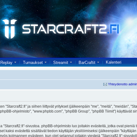
Kalenteri
Replay
Turnaukset
Streamit
BarCraftit
Yhteydenotto admin
 "Starcraft2.fi" ja siihen liittyvät yritykset (jälkeenpäin "me", "meitä", "meidän", "Starc
 "phpBB-ohjelmisto", "www.phpbb.com", "phpBB Group", "phpBB Tiimit") käyttävät sinul
 "Starcraft2.fi"-sivustoa. phpBB-ohjelmisto luo joitakin evästeitä, jotka ovat pieniä
set kaksi evästettä sisältävät tiedon käyttäjän yksilöimiseksi (jälkeenpäin "käyttäjä
 myös kolmannen evästeen, kun olet selannut joitakin viestejä "Starcraft2.fi"-sivusto