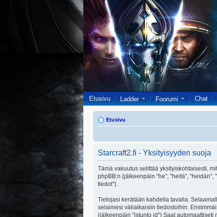
Etusivu
Chat
Ladder
Foorumi
Etusivu
Starcraft2.fi - Yksityisyyden suoja
Tämä vakuutus selittää yksityiskohtaisesti, miten
phpBB:n (jälkeenpäin "he", "heitä", "heidän",
tiedot").
Tietojasi kerätään kahdella tavalla: Selaamalla
selaimesi väliaikaisiin tiedostoihin. Ensimmäi
(jälkeenpäin "istunto id") Saat automaattiseti