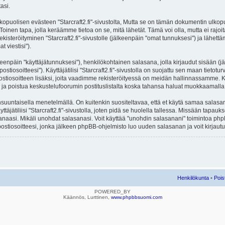
asi.
lisen evästeen "Starcraft2.fi"-sivustolta, Mutta se on tämän dokumentin ulkopuolel
Toinen tapa, jolla keräämme tietoa on se, mitä lähetät. Tämä voi olla, mutta ei rajo
ekisteröityminen "Starcraft2.fi"-sivustolle (jälkeenpäin "omat tunnuksesi") ja lähettäm
 viestisi").
lkeenpäin "käyttäjätunnuksesi"), henkilökohtainen salasana, jolla kirjaudut sisään (
iosoitteesi"). Käyttäjätilisi "Starcraft2.fi"-sivustolla on suojattu sen maan tietoturv
stiosoitteen lisäksi, joita vaadimme rekisteröityessä on meidän hallinnassamme. Ka
ittyä ja poistua keskustelufoorumin postituslistalta koska tahansa haluat muokkaamall
untaisella menetelmällä. On kuitenkin suositeltavaa, että et käytä samaa salasanaa 
äjätiliisi "Starcraft2.fi"-sivustolla, joten pidä se huolella tallessa. Missään tapauk
sanaasi. Mikäli unohdat salasanasi. Voit käyttää "unohdin salasanani" toimintoa p
stiosoitteesi, jonka jälkeen phpBB-ohjelmisto luo uuden salasanan ja voit kirjautu
Henkilökunta
•
Pois
POWERED_BY
Käännös, Lurttinen,
www.phpbbsuomi.com