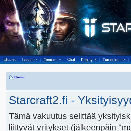
Etusivu
Chat
Ladder
Foorumi
Replay
Turnaukset
Etusivu
Starcraft2.fi - Yksityisy
Tämä vakuutus selittää yksityiskoh
liittyvät yritykset (jälkeenpäin "m