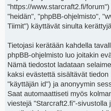
"https://www.starcraft2.fi/forum")
"heidän", "phpBB-ohjelmisto", 
Tiimit") käyttävät sinulta kerättyj
Tietojasi kerätään kahdella tavall
phpBB-ohjelmisto luo joitakin eväs
Nämä tiedostot ladataan selaimes
kaksi evästettä sisältävät tiedon
"käyttäjän id") ja anonyymin sess
Saat automaattiseti myös kolman
viestejä "Starcraft2.fi"-sivustoll