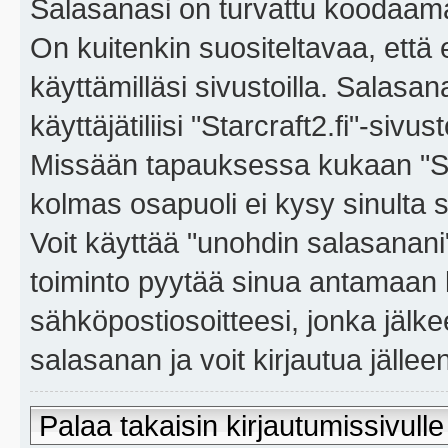
Salasanasi on turvattu koodaama
On kuitenkin suositeltavaa, että
käyttämilläsi sivustoilla. Salasa
käyttäjätiliisi "Starcraft2.fi"-sivus
Missään tapauksessa kukaan "Sta
kolmas osapuoli ei kysy sinulta 
Voit käyttää "unohdin salasanan
toiminto pyytää sinua antamaan 
sähköpostiosoitteesi, jonka jäl
salasanan ja voit kirjautua jällee
Palaa takaisin kirjautumissivulle