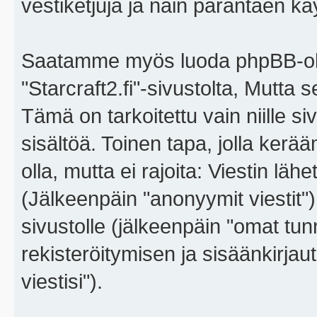
vestiketjuja ja näin parantaen k
Saatamme myös luoda phpBB-ohj
"Starcraft2.fi"-sivustolta, Mutta
Tämä on tarkoitettu vain niille si
sisältöä. Toinen tapa, jolla kerä
olla, mutta ei rajoita: Viestin l
(Jälkeenpäin "anonyymit viestit"),
sivustolle (jälkeenpäin "omat tunn
rekisteröitymisen ja sisäänkirja
viestisi").