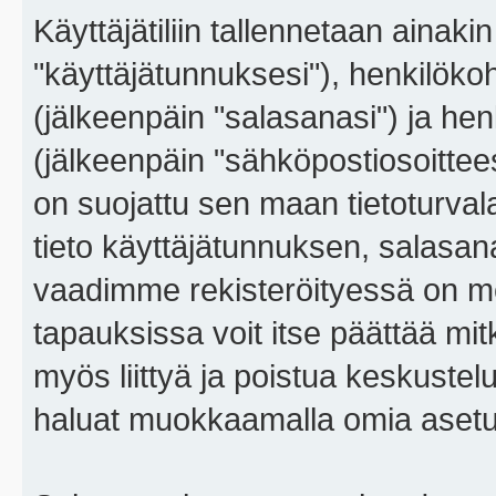
Käyttäjätiliin tallennetaan ainaki
"käyttäjätunnuksesi"), henkilökoh
(jälkeenpäin "salasanasi") ja he
(jälkeenpäin "sähköpostiosoitteesi"
on suojattu sen maan tietoturvalai
tieto käyttäjätunnuksen, salasana
vaadimme rekisteröityessä on m
tapauksissa voit itse päättää mitkä
myös liittyä ja poistua keskustel
haluat muokkaamalla omia asetu