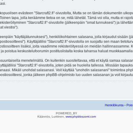
asi.
lisen evästeen "Starcraft2.fi"-sivustolta, Mutta se on tämän dokumentin ulkopuolel
Toinen tapa, jolla keräämme tietoa on se, mitä lähetät. Tämä voi olla, mutta ei rajo
ekisteröityminen "Starcraft2.fi"-sivustolle (jälkeenpäin "omat tunnuksesi") ja lähettäm
 viestisi").
lkeenpäin "käyttäjätunnuksesi"), henkilökohtainen salasana, jolla kirjaudut sisään (
iosoitteesi"). Käyttäjätilisi "Starcraft2.fi"-sivustolla on suojattu sen maan tietoturv
stiosoitteen lisäksi, joita vaadimme rekisteröityessä on meidän hallinnassamme. Ka
ittyä ja poistua keskustelufoorumin postituslistalta koska tahansa haluat muokkaamall
untaisella menetelmällä. On kuitenkin suositeltavaa, että et käytä samaa salasanaa 
äjätiliisi "Starcraft2.fi"-sivustolla, joten pidä se huolella tallessa. Missään tapauk
sanaasi. Mikäli unohdat salasanasi. Voit käyttää "unohdin salasanani" toimintoa p
stiosoitteesi, jonka jälkeen phpBB-ohjelmisto luo uuden salasanan ja voit kirjautu
Henkilökunta
•
Pois
POWERED_BY
Käännös, Lurttinen,
www.phpbbsuomi.com