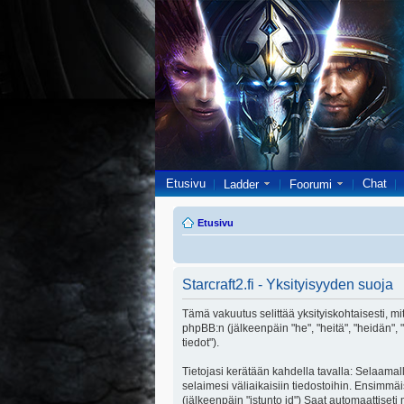
Etusivu
Chat
Ladder
Foorumi
Etusivu
Starcraft2.fi - Yksityisyyden suoja
Tämä vakuutus selittää yksityiskohtaisesti, miten
phpBB:n (jälkeenpäin "he", "heitä", "heidän",
tiedot").
Tietojasi kerätään kahdella tavalla: Selaamalla
selaimesi väliaikaisiin tiedostoihin. Ensimmäi
(jälkeenpäin "istunto id") Saat automaattiseti