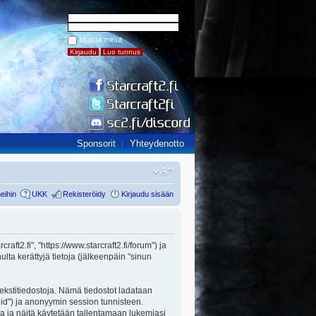
Muista minut
Sponsorit
Yhteydenotto
eihin
UKK
Rekisteröidy
Kirjaudu sisään
raft2.fi", "https://www.starcraft2.fi/forum") ja
ta kerättyjä tietoja (jälkeenpäin "sinun
 tekstitiedostoja. Nämä tiedostot ladataan
n id") ja anonyymin session tunnisteen.
lla ja näitä käytetään tallentamaan lukemiasi