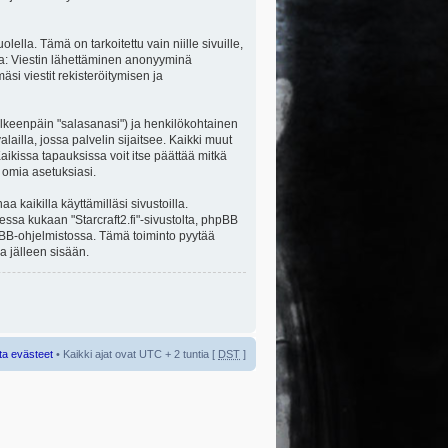
la. Tämä on tarkoitettu vain niille sivuille,
ita: Viestin lähettäminen anonyyminä
äsi viestit rekisteröitymisen ja
jälkeenpäin "salasanasi") ja henkilökohtainen
alailla, jossa palvelin sijaitsee. Kaikki muut
ikissa tapauksissa voit itse päättää mitkä
a omia asetuksiasi.
kaikilla käyttämilläsi sivustoilla.
sessa kukaan "Starcraft2.fi"-sivustolta, phpBB
hpBB-ohjelmistossa. Tämä toiminto pyytää
a jälleen sisään.
ta evästeet
• Kaikki ajat ovat UTC + 2 tuntia [
DST
]