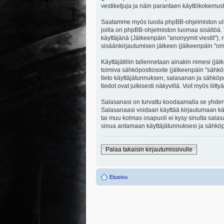
vestiketjuja ja näin parantaen käyttökokemust
Saatamme myös luoda phpBB-ohjelmiston ulkopuo
joilla on phpBB-ohjelmiston luomaa sisältöä. 
käyttäjänä (Jälkeenpäin "anonyymit viestit"), r
sisäänkirjautumisen jälkeen (jälkeenpäin "omat
Käyttäjätiliin tallennetaan ainakin nimesi (jä
toimiva sähköpostiosoite (jälkeenpäin "sähköpost
tieto käyttäjätunnuksen, salasanan ja sähköpo
tiedot ovat julkisesti näkyvillä. Voit myös li
Salasanasi on turvattu koodaamalla se yhdensu
Salasanaasi voidaan käyttää kirjautumaan käytt
tai muu kolmas osapuoli ei kysy sinulta sala
sinua antamaan käyttäjätunnuksesi ja sähköpo
Palaa takaisin kirjautumissivulle
Etusivu