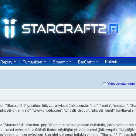
Kalenteri
Replay
Turnaukset
Streamit
BarCraftit
Yhteydenotto admin
 "Starcraft2.fi" ja siihen liittyvät yritykset (jälkeenpäin "me", "meitä", "meidän", "Starc
 "phpBB-ohjelmisto", "www.phpbb.com", "phpBB Group", "phpBB Tiimit") käyttävät sinul
 "Starcraft2.fi"-sivustoa. phpBB-ohjelmisto luo joitakin evästeitä, jotka ovat pieniä
set kaksi evästettä sisältävät tiedon käyttäjän yksilöimiseksi (jälkeenpäin "käyttäjä
 myös kolmannen evästeen, kun olet selannut joitakin viestejä "Starcraft2.fi"-sivusto