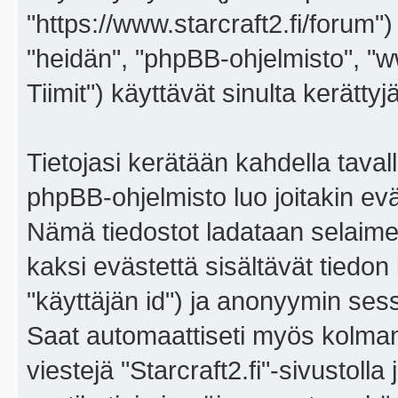
"https://www.starcraft2.fi/forum")
"heidän", "phpBB-ohjelmisto", 
Tiimit") käyttävät sinulta kerättyj
Tietojasi kerätään kahdella tavall
phpBB-ohjelmisto luo joitakin eväs
Nämä tiedostot ladataan selaimes
kaksi evästettä sisältävät tiedon
"käyttäjän id") ja anonyymin sess
Saat automaattiseti myös kolman
viestejä "Starcraft2.fi"-sivustoll