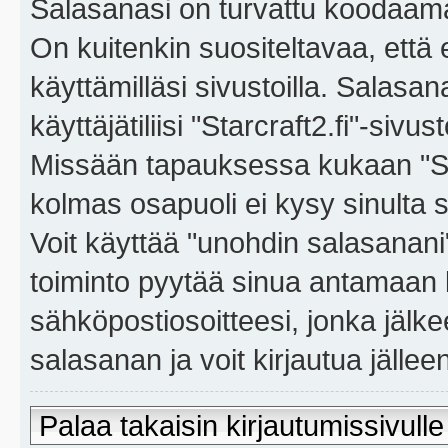
Salasanasi on turvattu koodaama
On kuitenkin suositeltavaa, että
käyttämilläsi sivustoilla. Salasa
käyttäjätiliisi "Starcraft2.fi"-sivus
Missään tapauksessa kukaan "Sta
kolmas osapuoli ei kysy sinulta 
Voit käyttää "unohdin salasanan
toiminto pyytää sinua antamaan 
sähköpostiosoitteesi, jonka jäl
salasanan ja voit kirjautua jällee
Palaa takaisin kirjautumissivulle