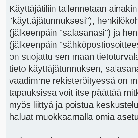
Käyttäjätiliin tallennetaan ainaki
"käyttäjätunnuksesi"), henkilökoh
(jälkeenpäin "salasanasi") ja he
(jälkeenpäin "sähköpostiosoitteesi"
on suojattu sen maan tietoturvalai
tieto käyttäjätunnuksen, salasana
vaadimme rekisteröityessä on m
tapauksissa voit itse päättää mitkä
myös liittyä ja poistua keskustel
haluat muokkaamalla omia asetu