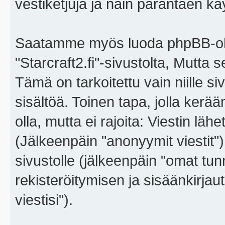
vestiketjuja ja näin parantaen k
Saatamme myös luoda phpBB-ohj
"Starcraft2.fi"-sivustolta, Mutta
Tämä on tarkoitettu vain niille si
sisältöä. Toinen tapa, jolla kerä
olla, mutta ei rajoita: Viestin l
(Jälkeenpäin "anonyymit viestit"),
sivustolle (jälkeenpäin "omat tunn
rekisteröitymisen ja sisäänkirja
viestisi").