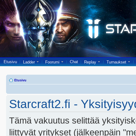
Etusivu
Chat
Ladder
Foorumi
Replay
Turnaukset
Etusivu
Starcraft2.fi - Yksityisy
Tämä vakuutus selittää yksityiskoh
liittyvät yritykset (jälkeenpäin "m