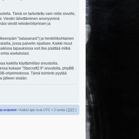
la. Tämä on tarkoitettu vain niille sivuille,
ita: Viestin lähettäminen anonyyminä
äsi viestit rekisteröitymisen ja
jälkeenpäin "salasanasi") ja henkilökohtainen
alailla, jossa palvelin sijaitsee. Kaikki muut
ikissa tapauksissa voit itse päättää mitkä
a omia asetuksiasi.
kaikilla käyttämilläsi sivustoilla.
sessa kukaan "Starcraft2.fi"-sivustolta, phpBB
hpBB-ohjelmistossa. Tämä toiminto pyytää
a jälleen sisään.
ta evästeet
• Kaikki ajat ovat UTC + 2 tuntia [
DST
]