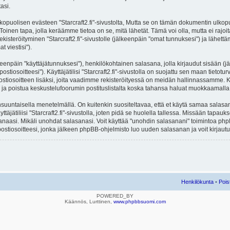
asi.
lisen evästeen "Starcraft2.fi"-sivustolta, Mutta se on tämän dokumentin ulkopuolel
Toinen tapa, jolla keräämme tietoa on se, mitä lähetät. Tämä voi olla, mutta ei rajo
ekisteröityminen "Starcraft2.fi"-sivustolle (jälkeenpäin "omat tunnuksesi") ja lähettäm
 viestisi").
lkeenpäin "käyttäjätunnuksesi"), henkilökohtainen salasana, jolla kirjaudut sisään (
iosoitteesi"). Käyttäjätilisi "Starcraft2.fi"-sivustolla on suojattu sen maan tietoturv
stiosoitteen lisäksi, joita vaadimme rekisteröityessä on meidän hallinnassamme. Ka
ittyä ja poistua keskustelufoorumin postituslistalta koska tahansa haluat muokkaamall
untaisella menetelmällä. On kuitenkin suositeltavaa, että et käytä samaa salasanaa 
äjätiliisi "Starcraft2.fi"-sivustolla, joten pidä se huolella tallessa. Missään tapauk
sanaasi. Mikäli unohdat salasanasi. Voit käyttää "unohdin salasanani" toimintoa p
stiosoitteesi, jonka jälkeen phpBB-ohjelmisto luo uuden salasanan ja voit kirjautu
Henkilökunta
•
Pois
POWERED_BY
Käännös, Lurttinen,
www.phpbbsuomi.com