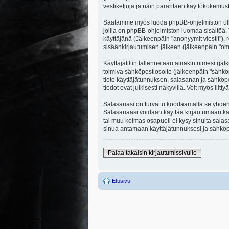
vestiketjuja ja näin parantaen käyttökokemust
Saatamme myös luoda phpBB-ohjelmiston ulkopuo
joilla on phpBB-ohjelmiston luomaa sisältöä. 
käyttäjänä (Jälkeenpäin "anonyymit viestit"), r
sisäänkirjautumisen jälkeen (jälkeenpäin "omat
Käyttäjätiliin tallennetaan ainakin nimesi (jä
toimiva sähköpostiosoite (jälkeenpäin "sähköpost
tieto käyttäjätunnuksen, salasanan ja sähköpo
tiedot ovat julkisesti näkyvillä. Voit myös li
Salasanasi on turvattu koodaamalla se yhdensu
Salasanaasi voidaan käyttää kirjautumaan käytt
tai muu kolmas osapuoli ei kysy sinulta sala
sinua antamaan käyttäjätunnuksesi ja sähköpo
Palaa takaisin kirjautumissivulle
Etusivu