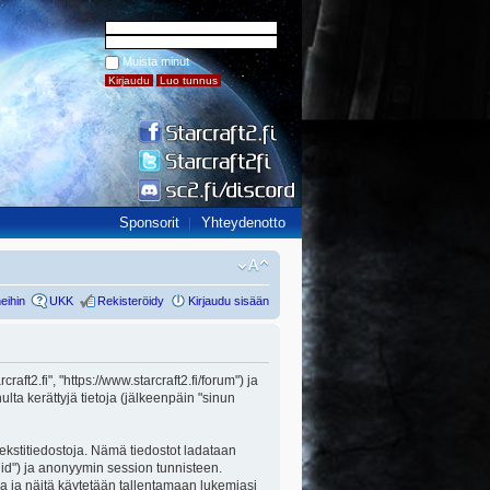
Muista minut
Sponsorit
Yhteydenotto
eihin
UKK
Rekisteröidy
Kirjaudu sisään
raft2.fi", "https://www.starcraft2.fi/forum") ja
ta kerättyjä tietoja (jälkeenpäin "sinun
 tekstitiedostoja. Nämä tiedostot ladataan
n id") ja anonyymin session tunnisteen.
lla ja näitä käytetään tallentamaan lukemiasi