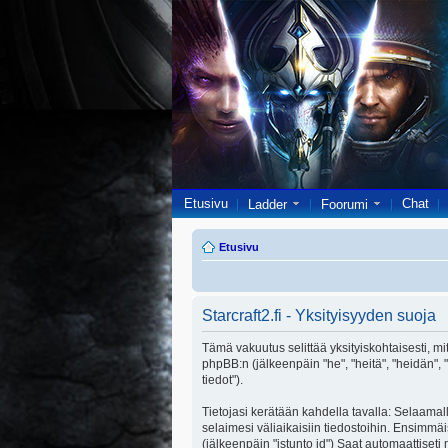
Etusivu
Chat
Ladder
Foorumi
Etusivu
Starcraft2.fi - Yksityisyyden suoja
Tämä vakuutus selittää yksityiskohtaisesti, miten
phpBB:n (jälkeenpäin "he", "heitä", "heidän",
tiedot").
Tietojasi kerätään kahdella tavalla: Selaamalla
selaimesi väliaikaisiin tiedostoihin. Ensimmäi
(jälkeenpäin "istunto id") Saat automaattiseti