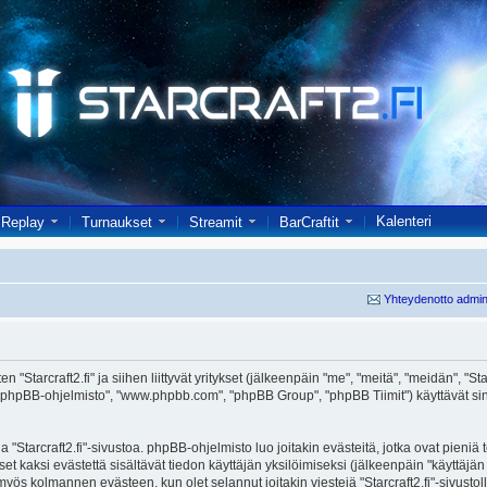
Kalenteri
Replay
Turnaukset
Streamit
BarCraftit
Yhteydenotto admin
 "Starcraft2.fi" ja siihen liittyvät yritykset (jälkeenpäin "me", "meitä", "meidän", "Starc
 "phpBB-ohjelmisto", "www.phpbb.com", "phpBB Group", "phpBB Tiimit") käyttävät sinul
 "Starcraft2.fi"-sivustoa. phpBB-ohjelmisto luo joitakin evästeitä, jotka ovat pieniä
set kaksi evästettä sisältävät tiedon käyttäjän yksilöimiseksi (jälkeenpäin "käyttäjä
 myös kolmannen evästeen, kun olet selannut joitakin viestejä "Starcraft2.fi"-sivusto