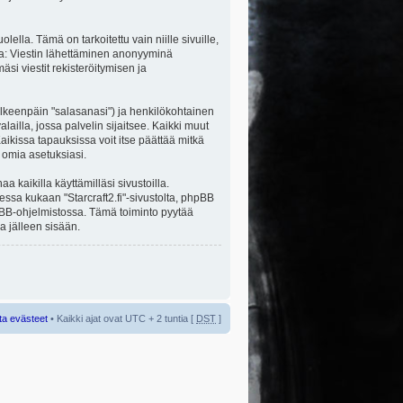
la. Tämä on tarkoitettu vain niille sivuille,
ita: Viestin lähettäminen anonyyminä
äsi viestit rekisteröitymisen ja
jälkeenpäin "salasanasi") ja henkilökohtainen
alailla, jossa palvelin sijaitsee. Kaikki muut
ikissa tapauksissa voit itse päättää mitkä
a omia asetuksiasi.
kaikilla käyttämilläsi sivustoilla.
sessa kukaan "Starcraft2.fi"-sivustolta, phpBB
hpBB-ohjelmistossa. Tämä toiminto pyytää
a jälleen sisään.
ta evästeet
• Kaikki ajat ovat UTC + 2 tuntia [
DST
]