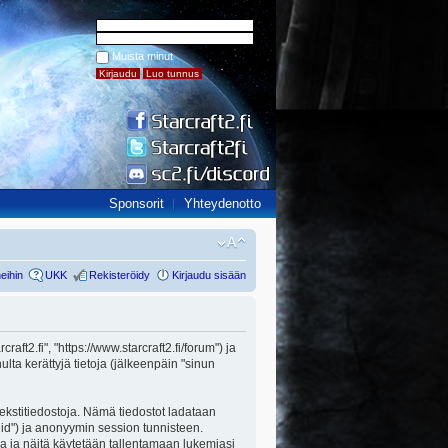
Muista minut
Sponsorit
Yhteydenotto
eihin
UKK
Rekisteröidy
Kirjaudu sisään
raft2.fi", "https://www.starcraft2.fi/forum") ja
ta kerättyjä tietoja (jälkeenpäin "sinun
 tekstitiedostoja. Nämä tiedostot ladataan
n id") ja anonyymin session tunnisteen.
lla ja näitä käytetään tallentamaan lukemiasi