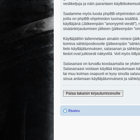
vestiketjuja ja näin parantaen käyttökokemust
Saatamme myös luoda phpBB-ohjelmiston ulkopuo
joilla on phpBB-ohjelmiston luomaa sisältöä. 
käyttäjänä (Jälkeenpäin "anonyymit viestit"), r
sisäänkirjautumisen jälkeen (jälkeenpäin "omat
Käyttäjätiliin tallennetaan ainakin nimesi (jä
toimiva sähköpostiosoite (jälkeenpäin "sähköpost
tieto käyttäjätunnuksen, salasanan ja sähköpo
tiedot ovat julkisesti näkyvillä. Voit myös li
Salasanasi on turvattu koodaamalla se yhdensu
Salasanaasi voidaan käyttää kirjautumaan käytt
tai muu kolmas osapuoli ei kysy sinulta sala
sinua antamaan käyttäjätunnuksesi ja sähköpo
Palaa takaisin kirjautumissivulle
Etusivu