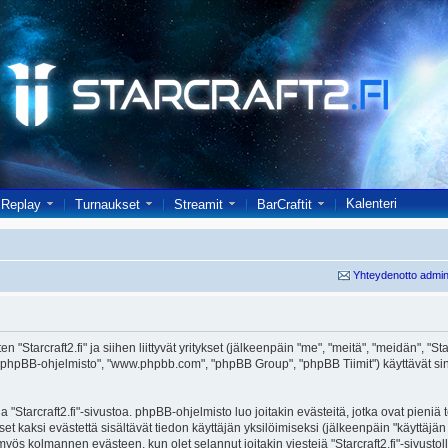
Kalenteri
Replay
Turnaukset
Streamit
BarCraftit
Yhteydenotto admin
 "Starcraft2.fi" ja siihen liittyvät yritykset (jälkeenpäin "me", "meitä", "meidän", "Starc
 "phpBB-ohjelmisto", "www.phpbb.com", "phpBB Group", "phpBB Tiimit") käyttävät sinul
 "Starcraft2.fi"-sivustoa. phpBB-ohjelmisto luo joitakin evästeitä, jotka ovat pieniä
set kaksi evästettä sisältävät tiedon käyttäjän yksilöimiseksi (jälkeenpäin "käyttäjä
 myös kolmannen evästeen, kun olet selannut joitakin viestejä "Starcraft2.fi"-sivusto