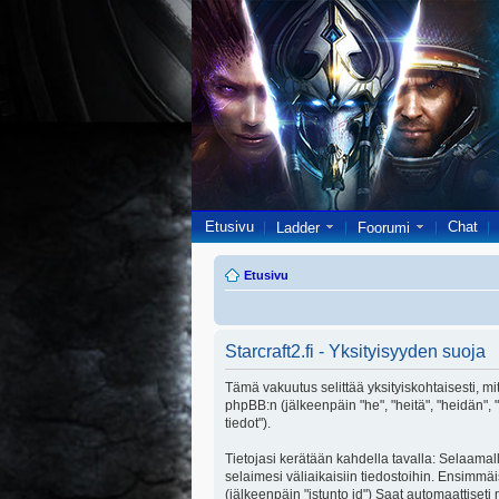
Etusivu
Chat
Ladder
Foorumi
Etusivu
Starcraft2.fi - Yksityisyyden suoja
Tämä vakuutus selittää yksityiskohtaisesti, miten
phpBB:n (jälkeenpäin "he", "heitä", "heidän",
tiedot").
Tietojasi kerätään kahdella tavalla: Selaamalla
selaimesi väliaikaisiin tiedostoihin. Ensimmäi
(jälkeenpäin "istunto id") Saat automaattiseti