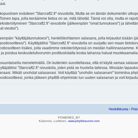
asi.
lisen evästeen "Starcraft2.fi"-sivustolta, Mutta se on tämän dokumentin ulkopuolel
Toinen tapa, jolla keräämme tietoa on se, mitä lähetät. Tämä voi olla, mutta ei rajo
ekisteröityminen "Starcraft2.fi"-sivustolle (jälkeenpäin "omat tunnuksesi") ja lähettäm
 viestisi").
lkeenpäin "käyttäjätunnuksesi"), henkilökohtainen salasana, jolla kirjaudut sisään (
iosoitteesi"). Käyttäjätilisi "Starcraft2.fi"-sivustolla on suojattu sen maan tietoturv
stiosoitteen lisäksi, joita vaadimme rekisteröityessä on meidän hallinnassamme. Ka
ittyä ja poistua keskustelufoorumin postituslistalta koska tahansa haluat muokkaamall
untaisella menetelmällä. On kuitenkin suositeltavaa, että et käytä samaa salasanaa 
äjätiliisi "Starcraft2.fi"-sivustolla, joten pidä se huolella tallessa. Missään tapauk
sanaasi. Mikäli unohdat salasanasi. Voit käyttää "unohdin salasanani" toimintoa p
stiosoitteesi, jonka jälkeen phpBB-ohjelmisto luo uuden salasanan ja voit kirjautu
Henkilökunta
•
Pois
POWERED_BY
Käännös, Lurttinen,
www.phpbbsuomi.com