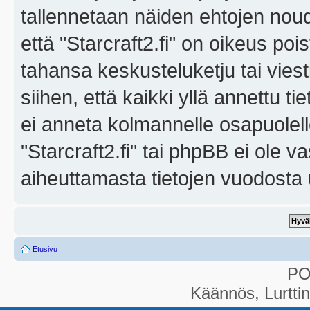
tallennetaan näiden ehtojen noud
että "Starcraft2.fi" on oikeus poi
tahansa keskusteluketju tai vies
siihen, että kaikki yllä annettu ti
ei anneta kolmannelle osapuolel
"Starcraft2.fi" tai phpBB ei ole 
aiheuttamasta tietojen vuodosta ul
Etusivu
P
Käännös, Lurtti