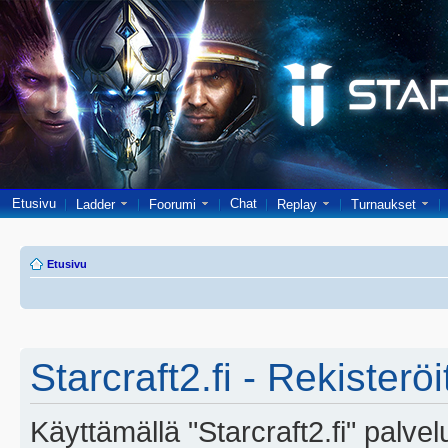
Etusivu
Chat
Ladder
Foorumi
Replay
Turnaukset
Etusivu
Starcraft2.fi - Rekisterö
Käyttämällä "Starcraft2.fi" palve