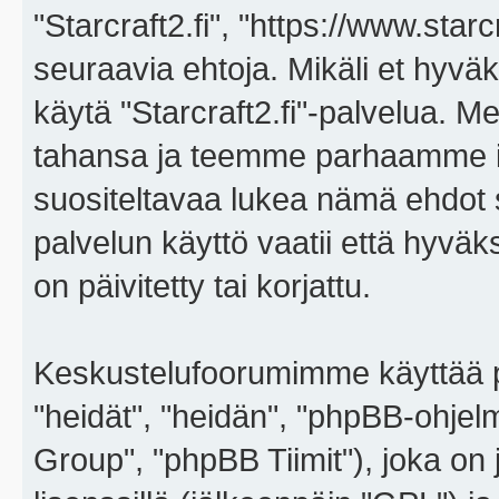
"Starcraft2.fi", "https://www.star
seuraavia ehtoja. Mikäli et hyväks
käytä "Starcraft2.fi"-palvelua. 
tahansa ja teemme parhaamme i
suositeltavaa lukea nämä ehdot sä
palvelun käyttö vaatii että hyvä
on päivitetty tai korjattu.
Keskustelufoorumimme käyttää p
"heidät", "heidän", "phpBB-ohje
Group", "phpBB Tiimit"), joka on j