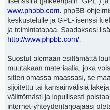
lisenssillä (jälkeenpäin "GPL") j
www.phpbb.com
. phpBB-ohjelmis
keskustelulle ja GPL-lisenssi kie
ja toimintatapaa. Saadaksesi lisä
http://www.phpbb.com/
.
Suostut olemaan esittämättä louk
muutakaan materiaalia, joka voisi
sitten omassa maassasi, se maa, 
sijoitettu tai kansainvälisiä lake
välittömästi ja lopullisesti poista
internet-yhteydentarjoajaasi otet