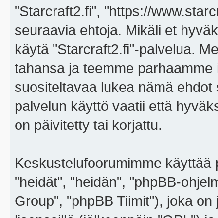
"Starcraft2.fi", "https://www.star
seuraavia ehtoja. Mikäli et hyväks
käytä "Starcraft2.fi"-palvelua. 
tahansa ja teemme parhaamme i
suositeltavaa lukea nämä ehdot sä
palvelun käyttö vaatii että hyvä
on päivitetty tai korjattu.
Keskustelufoorumimme käyttää p
"heidät", "heidän", "phpBB-ohje
Group", "phpBB Tiimit"), joka on j