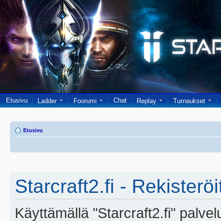
Etusivu
Chat
Ladder
Foorumi
Replay
Turnaukset
Etusivu
Starcraft2.fi - Rekisterö
Käyttämällä "Starcraft2.fi" palve