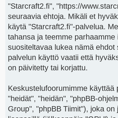
"Starcraft2.fi", "https://www.star
seuraavia ehtoja. Mikäli et hyväks
käytä "Starcraft2.fi"-palvelua. 
tahansa ja teemme parhaamme i
suositeltavaa lukea nämä ehdot sä
palvelun käyttö vaatii että hyvä
on päivitetty tai korjattu.
Keskustelufoorumimme käyttää p
"heidät", "heidän", "phpBB-ohje
Group", "phpBB Tiimit"), joka on j