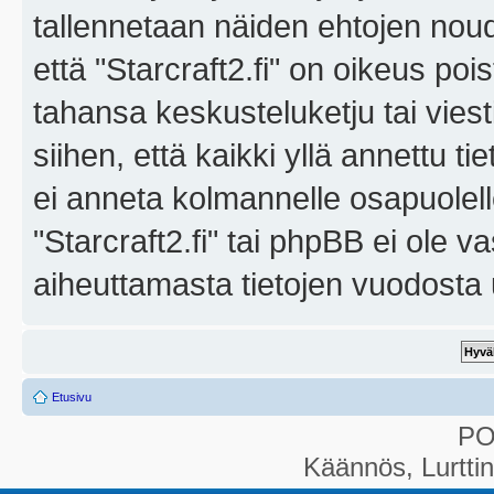
tallennetaan näiden ehtojen noud
että "Starcraft2.fi" on oikeus poi
tahansa keskusteluketju tai vies
siihen, että kaikki yllä annettu ti
ei anneta kolmannelle osapuolel
"Starcraft2.fi" tai phpBB ei ole 
aiheuttamasta tietojen vuodosta ul
Etusivu
P
Käännös, Lurtti