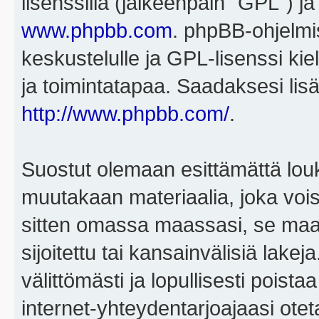
lisenssillä (jälkeenpäin "GPL") j
www.phpbb.com
. phpBB-ohjelmis
keskustelulle ja GPL-lisenssi kie
ja toimintatapaa. Saadaksesi lisä
http://www.phpbb.com/
.
Suostut olemaan esittämättä louk
muutakaan materiaalia, joka voisi
sitten omassa maassasi, se maa, 
sijoitettu tai kansainvälisiä lake
välittömästi ja lopullisesti poista
internet-yhteydentarjoajaasi otet