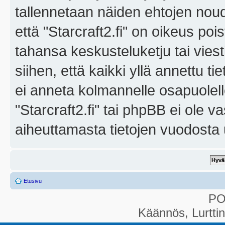
tallennetaan näiden ehtojen noud
että "Starcraft2.fi" on oikeus poi
tahansa keskusteluketju tai vies
siihen, että kaikki yllä annettu ti
ei anneta kolmannelle osapuolel
"Starcraft2.fi" tai phpBB ei ole 
aiheuttamasta tietojen vuodosta ul
Etusivu
P
Käännös, Lurtti