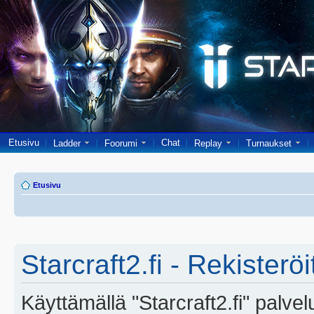
Etusivu
Chat
Ladder
Foorumi
Replay
Turnaukset
Etusivu
Starcraft2.fi - Rekisterö
Käyttämällä "Starcraft2.fi" palve