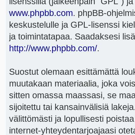
lisenssillä (jälkeenpäin "GPL") j
www.phpbb.com
. phpBB-ohjelmis
keskustelulle ja GPL-lisenssi kie
ja toimintatapaa. Saadaksesi lisä
http://www.phpbb.com/
.
Suostut olemaan esittämättä louk
muutakaan materiaalia, joka voisi
sitten omassa maassasi, se maa, 
sijoitettu tai kansainvälisiä lake
välittömästi ja lopullisesti poista
internet-yhteydentarjoajaasi otet