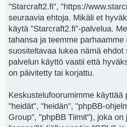
"Starcraft2.fi", "https://www.star
seuraavia ehtoja. Mikäli et hyväks
käytä "Starcraft2.fi"-palvelua. 
tahansa ja teemme parhaamme i
suositeltavaa lukea nämä ehdot sä
palvelun käyttö vaatii että hyvä
on päivitetty tai korjattu.
Keskustelufoorumimme käyttää p
"heidät", "heidän", "phpBB-ohje
Group", "phpBB Tiimit"), joka on j