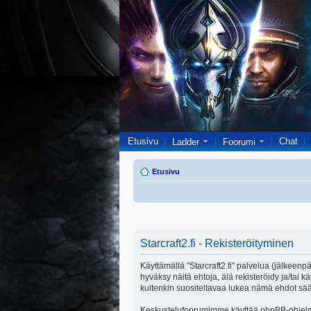
Etusivu
Chat
Ladder
Foorumi
Etusivu
Starcraft2.fi - Rekisteröityminen
Käyttämällä "Starcraft2.fi" palvelua (jälkeenpä
hyväksy näitä ehtoja, älä rekisteröidy ja/ta
kuitenkin suositeltavaa lukea nämä ehdot säänn
Keskustelufoorumimme käyttää phpBB-ohjelmis