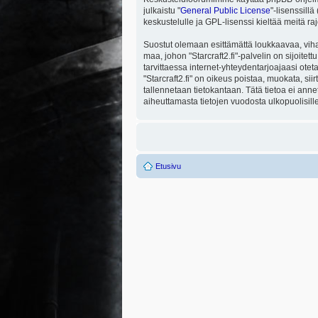
julkaistu "
General Public License
"-lisenssill
keskustelulle ja GPL-lisenssi kieltää meitä ra
Suostut olemaan esittämättä loukkaavaa, viha
maa, johon "Starcraft2.fi"-palvelin on sijoitett
tarvittaessa internet-yhteydentarjoajaasi otet
"Starcraft2.fi" on oikeus poistaa, muokata, sii
tallennetaan tietokantaan. Tätä tietoa ei ann
aiheuttamasta tietojen vuodosta ulkopuolisille
Etusivu