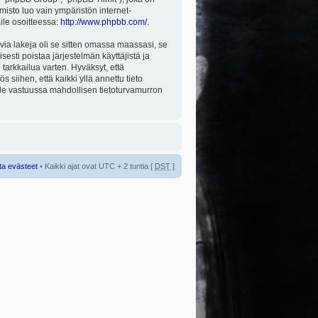
misto luo vain ympäristön internet-
aile osoitteessa:
http://www.phpbb.com/
.
via lakeja oli se sitten omassa maassasi, se
isesti poistaa järjestelmän käyttäjistä ja
tarkkailua varten. Hyväksyt, että
 siihen, että kaikki yllä annettu tieto
 ole vastuussa mahdollisen tietoturvamurron
ta evästeet
• Kaikki ajat ovat UTC + 2 tuntia [
DST
]