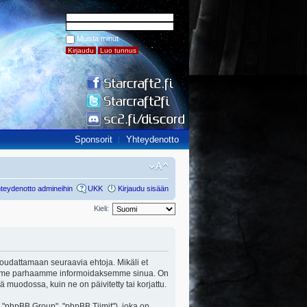
Muista minut
Sponsorit
Yhteydenotto
teydenotto admineihin
UKK
Kirjaudu sisään
Kieli:
ut noudattamaan seuraavia ehtoja. Mikäli et
a teemme parhaamme informoidaksemme sinua. On
ä muodossa, kuin ne on päivitetty tai korjattu.
"phpBB Group", "phpBB Tiimit"), joka on