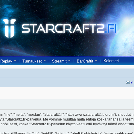
Kalenteri
Replay
Turnaukset
Streamit
BarCraftit
Yh
in "me", "meitä", "meidän", "Starcraft2.fi", "https://www.starcraft2.fi/forum"), sitoud
i käytä "Starcraft2.fi"-palvelua. Me voimme muuttaa näitä ehtoja koska tahansa j
öllisesti, koska "Starcraft2.fi"-palvelun käyttö vaatii että hyväksyt nämä ehdot siin
toa, (jälkeenpäin "he", "heidät", "heidän", "phpBB-ohjelmisto", "www.phpbb.com", 