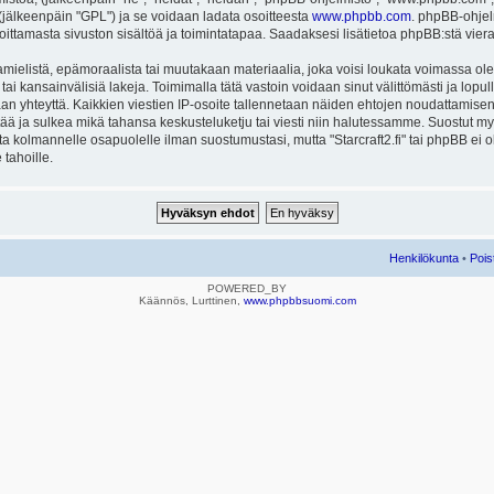
ä (jälkeenpäin "GPL") ja se voidaan ladata osoitteesta
www.phpbb.com
. phpBB-ohjel
joittamasta sivuston sisältöä ja toimintatapaa. Saadaksesi lisätietoa phpBB:stä vier
mielistä, epämoraalista tai muutakaan materiaalia, joka voisi loukata voimassa ole
u tai kansainvälisiä lakeja. Toimimalla tätä vastoin voidaan sinut välittömästi ja lopull
aan yhteyttä. Kaikkien viestien IP-osoite tallennetaan näiden ehtojen noudattamisen 
rtää ja sulkea mikä tahansa keskusteluketju tai viesti niin halutessamme. Suostut myös
eta kolmannelle osapuolelle ilman suostumustasi, mutta "Starcraft2.fi" tai phpBB ei
 tahoille.
Henkilökunta
•
Pois
POWERED_BY
Käännös, Lurttinen,
www.phpbbsuomi.com