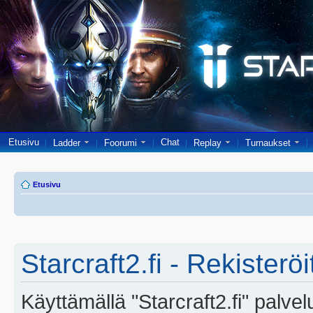
Etusivu
Chat
Ladder
Foorumi
Replay
Turnaukset
Etusivu
Starcraft2.fi - Rekisterö
Käyttämällä "Starcraft2.fi" palve