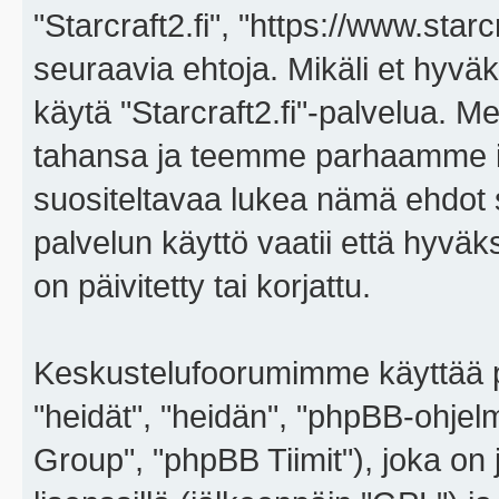
"Starcraft2.fi", "https://www.star
seuraavia ehtoja. Mikäli et hyväks
käytä "Starcraft2.fi"-palvelua. 
tahansa ja teemme parhaamme i
suositeltavaa lukea nämä ehdot sä
palvelun käyttö vaatii että hyvä
on päivitetty tai korjattu.
Keskustelufoorumimme käyttää p
"heidät", "heidän", "phpBB-ohje
Group", "phpBB Tiimit"), joka on j