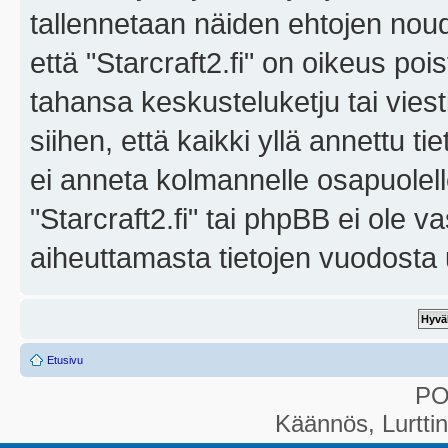
tallennetaan näiden ehtojen noud
että "Starcraft2.fi" on oikeus poi
tahansa keskusteluketju tai vies
siihen, että kaikki yllä annettu ti
ei anneta kolmannelle osapuolel
"Starcraft2.fi" tai phpBB ei ole 
aiheuttamasta tietojen vuodosta ul
Etusivu
P
Käännös, Lurtti