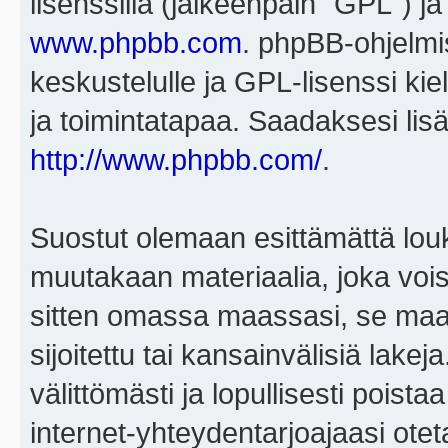
lisenssillä (jälkeenpäin "GPL") j
www.phpbb.com
. phpBB-ohjelmis
keskustelulle ja GPL-lisenssi kie
ja toimintatapaa. Saadaksesi lisä
http://www.phpbb.com/
.
Suostut olemaan esittämättä louk
muutakaan materiaalia, joka voisi
sitten omassa maassasi, se maa, 
sijoitettu tai kansainvälisiä lake
välittömästi ja lopullisesti poista
internet-yhteydentarjoajaasi otet