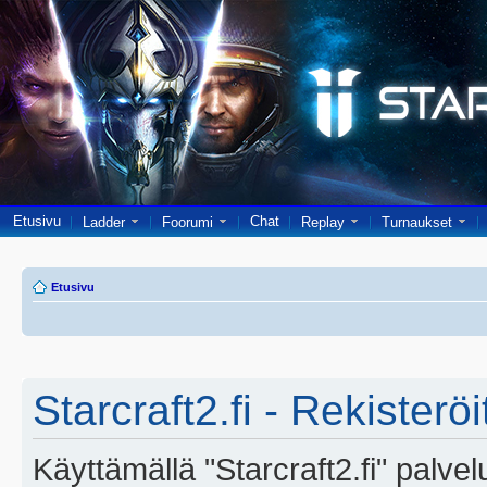
Etusivu
Chat
Ladder
Foorumi
Replay
Turnaukset
Etusivu
Starcraft2.fi - Rekisterö
Käyttämällä "Starcraft2.fi" palve