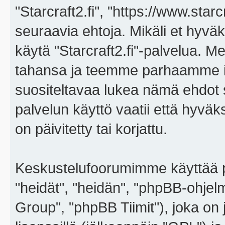
"Starcraft2.fi", "https://www.star
seuraavia ehtoja. Mikäli et hyväks
käytä "Starcraft2.fi"-palvelua. 
tahansa ja teemme parhaamme i
suositeltavaa lukea nämä ehdot sä
palvelun käyttö vaatii että hyvä
on päivitetty tai korjattu.
Keskustelufoorumimme käyttää p
"heidät", "heidän", "phpBB-ohje
Group", "phpBB Tiimit"), joka on j