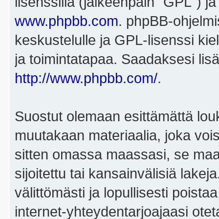
lisenssillä (jälkeenpäin "GPL") j
www.phpbb.com
. phpBB-ohjelmis
keskustelulle ja GPL-lisenssi kie
ja toimintatapaa. Saadaksesi lisä
http://www.phpbb.com/
.
Suostut olemaan esittämättä louk
muutakaan materiaalia, joka voisi
sitten omassa maassasi, se maa, 
sijoitettu tai kansainvälisiä lake
välittömästi ja lopullisesti poista
internet-yhteydentarjoajaasi otet