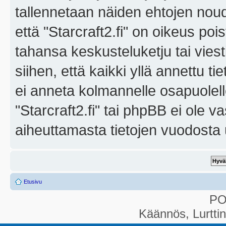
tallennetaan näiden ehtojen noud
että "Starcraft2.fi" on oikeus poi
tahansa keskusteluketju tai vies
siihen, että kaikki yllä annettu ti
ei anneta kolmannelle osapuolel
"Starcraft2.fi" tai phpBB ei ole 
aiheuttamasta tietojen vuodosta ul
Etusivu
P
Käännös, Lurtti