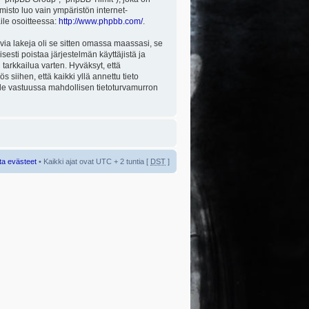
misto luo vain ympäristön internet-
aile osoitteessa:
http://www.phpbb.com/
.
via lakeja oli se sitten omassa maassasi, se
isesti poistaa järjestelmän käyttäjistä ja
tarkkailua varten. Hyväksyt, että
 siihen, että kaikki yllä annettu tieto
 ole vastuussa mahdollisen tietoturvamurron
ta evästeet
• Kaikki ajat ovat UTC + 2 tuntia [
DST
]