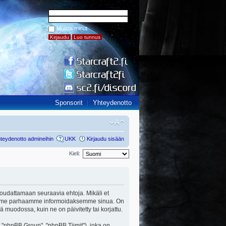
Muista minut
Sponsorit
Yhteydenotto
teydenotto admineihin
UKK
Kirjaudu sisään
Kieli:
ut noudattamaan seuraavia ehtoja. Mikäli et
a teemme parhaamme informoidaksemme sinua. On
ä muodossa, kuin ne on päivitetty tai korjattu.
"phpBB Group", "phpBB Tiimit"), joka on