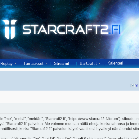
Kalenteri
Replay
Turnaukset
Streamit
BarCraftit
Yh
in "me", "meitä", "meidän", "Starcraft2.fi", "https://www.starcraft2.fi/forum"), sitoud
i käytä "Starcraft2.fi"-palvelua. Me voimme muuttaa näitä ehtoja koska tahansa j
öllisesti, koska "Starcraft2.fi"-palvelun käyttö vaatii että hyväksyt nämä ehdot siin
toa, (jälkeenpäin "he", "heidät", "heidän", "phpBB-ohjelmisto", "www.phpbb.com", 