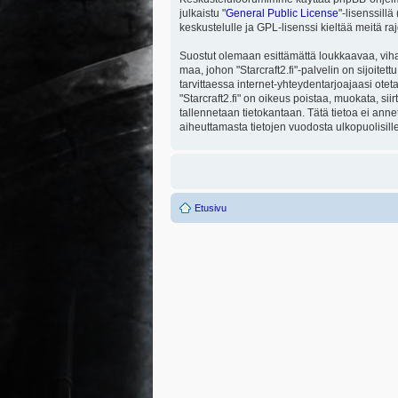
julkaistu "
General Public License
"-lisenssill
keskustelulle ja GPL-lisenssi kieltää meitä ra
Suostut olemaan esittämättä loukkaavaa, viha
maa, johon "Starcraft2.fi"-palvelin on sijoitett
tarvittaessa internet-yhteydentarjoajaasi otet
"Starcraft2.fi" on oikeus poistaa, muokata, sii
tallennetaan tietokantaan. Tätä tietoa ei ann
aiheuttamasta tietojen vuodosta ulkopuolisille
Etusivu