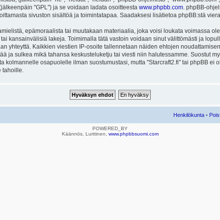
ä (jälkeenpäin "GPL") ja se voidaan ladata osoitteesta
www.phpbb.com
. phpBB-ohjel
joittamasta sivuston sisältöä ja toimintatapaa. Saadaksesi lisätietoa phpBB:stä vier
mielistä, epämoraalista tai muutakaan materiaalia, joka voisi loukata voimassa ole
u tai kansainvälisiä lakeja. Toimimalla tätä vastoin voidaan sinut välittömästi ja lopull
aan yhteyttä. Kaikkien viestien IP-osoite tallennetaan näiden ehtojen noudattamisen 
rtää ja sulkea mikä tahansa keskusteluketju tai viesti niin halutessamme. Suostut myös
eta kolmannelle osapuolelle ilman suostumustasi, mutta "Starcraft2.fi" tai phpBB ei
 tahoille.
Henkilökunta
•
Pois
POWERED_BY
Käännös, Lurttinen,
www.phpbbsuomi.com