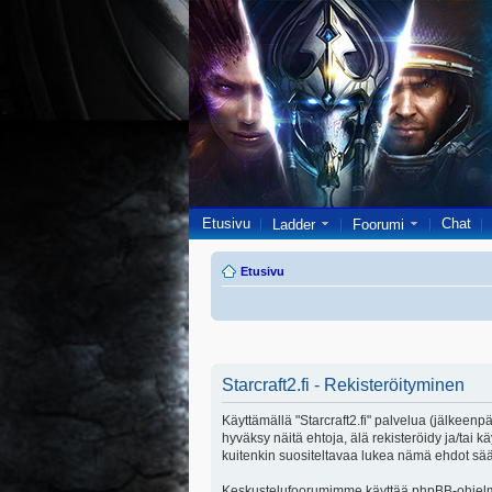
Etusivu
Chat
Ladder
Foorumi
Etusivu
Starcraft2.fi - Rekisteröityminen
Käyttämällä "Starcraft2.fi" palvelua (jälkeenpä
hyväksy näitä ehtoja, älä rekisteröidy ja/ta
kuitenkin suositeltavaa lukea nämä ehdot säänn
Keskustelufoorumimme käyttää phpBB-ohjelmis