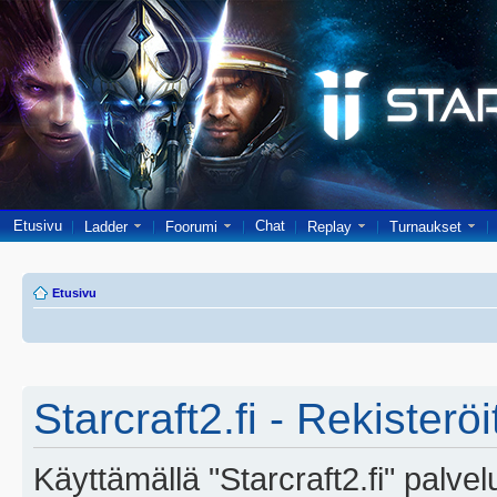
Etusivu
Chat
Ladder
Foorumi
Replay
Turnaukset
Etusivu
Starcraft2.fi - Rekisterö
Käyttämällä "Starcraft2.fi" palve