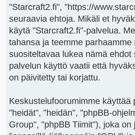
"Starcraft2.fi", "https://www.star
seuraavia ehtoja. Mikäli et hyväks
käytä "Starcraft2.fi"-palvelua. 
tahansa ja teemme parhaamme i
suositeltavaa lukea nämä ehdot sä
palvelun käyttö vaatii että hyvä
on päivitetty tai korjattu.
Keskustelufoorumimme käyttää p
"heidät", "heidän", "phpBB-ohje
Group", "phpBB Tiimit"), joka on j