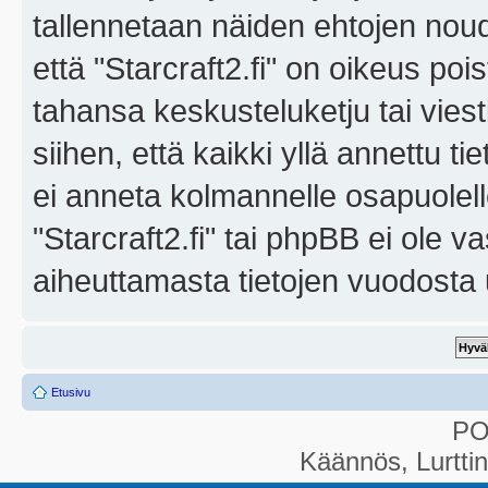
tallennetaan näiden ehtojen noud
että "Starcraft2.fi" on oikeus poi
tahansa keskusteluketju tai vies
siihen, että kaikki yllä annettu ti
ei anneta kolmannelle osapuolel
"Starcraft2.fi" tai phpBB ei ole 
aiheuttamasta tietojen vuodosta ul
Etusivu
P
Käännös, Lurtti