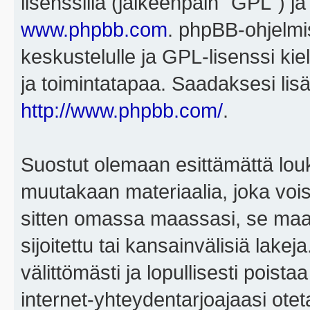
lisenssillä (jälkeenpäin "GPL") j
www.phpbb.com
. phpBB-ohjelmis
keskustelulle ja GPL-lisenssi kie
ja toimintatapaa. Saadaksesi lisä
http://www.phpbb.com/
.
Suostut olemaan esittämättä louk
muutakaan materiaalia, joka voisi
sitten omassa maassasi, se maa, 
sijoitettu tai kansainvälisiä lake
välittömästi ja lopullisesti poista
internet-yhteydentarjoajaasi otet