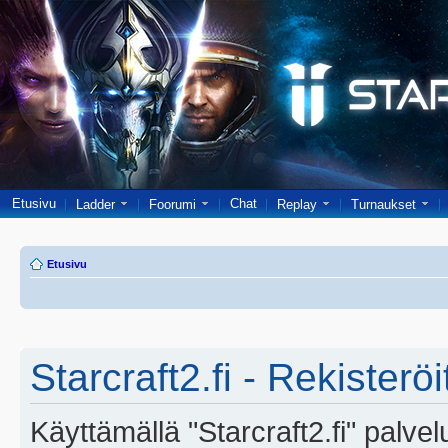
Etusivu
Chat
Ladder
Foorumi
Replay
Turnaukset
Etusivu
Starcraft2.fi - Rekisterö
Käyttämällä "Starcraft2.fi" palve