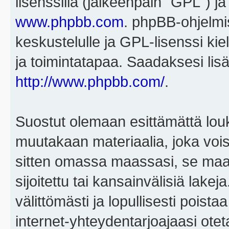
lisenssillä (jälkeenpäin "GPL") j
www.phpbb.com
. phpBB-ohjelmis
keskustelulle ja GPL-lisenssi kie
ja toimintatapaa. Saadaksesi lisä
http://www.phpbb.com/
.
Suostut olemaan esittämättä louk
muutakaan materiaalia, joka voisi
sitten omassa maassasi, se maa, 
sijoitettu tai kansainvälisiä lake
välittömästi ja lopullisesti poista
internet-yhteydentarjoajaasi otet