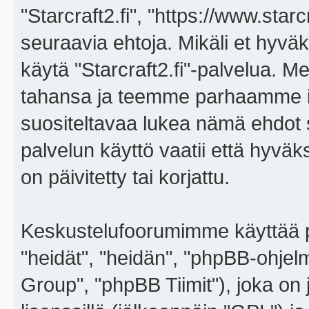
"Starcraft2.fi", "https://www.star
seuraavia ehtoja. Mikäli et hyväks
käytä "Starcraft2.fi"-palvelua. 
tahansa ja teemme parhaamme i
suositeltavaa lukea nämä ehdot sä
palvelun käyttö vaatii että hyvä
on päivitetty tai korjattu.
Keskustelufoorumimme käyttää p
"heidät", "heidän", "phpBB-ohje
Group", "phpBB Tiimit"), joka on j