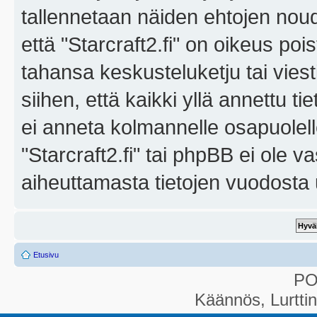
tallennetaan näiden ehtojen noud
että "Starcraft2.fi" on oikeus poi
tahansa keskusteluketju tai vies
siihen, että kaikki yllä annettu ti
ei anneta kolmannelle osapuolel
"Starcraft2.fi" tai phpBB ei ole 
aiheuttamasta tietojen vuodosta ul
Etusivu
P
Käännös, Lurtti