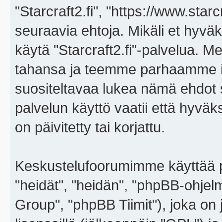
"Starcraft2.fi", "https://www.star
seuraavia ehtoja. Mikäli et hyväks
käytä "Starcraft2.fi"-palvelua. 
tahansa ja teemme parhaamme i
suositeltavaa lukea nämä ehdot sä
palvelun käyttö vaatii että hyvä
on päivitetty tai korjattu.
Keskustelufoorumimme käyttää p
"heidät", "heidän", "phpBB-ohje
Group", "phpBB Tiimit"), joka on j