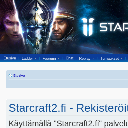
Etusivu
Chat
Ladder
Foorumi
Replay
Turnaukset
Etusivu
Starcraft2.fi - Rekisterö
Käyttämällä "Starcraft2.fi" palve