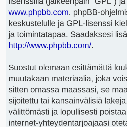
lisenssillä (jälkeenpäin "GPL") j
www.phpbb.com
. phpBB-ohjelmis
keskustelulle ja GPL-lisenssi kie
ja toimintatapaa. Saadaksesi lisä
http://www.phpbb.com/
.
Suostut olemaan esittämättä louk
muutakaan materiaalia, joka voisi
sitten omassa maassasi, se maa, 
sijoitettu tai kansainvälisiä lake
välittömästi ja lopullisesti poista
internet-yhteydentarjoajaasi otet