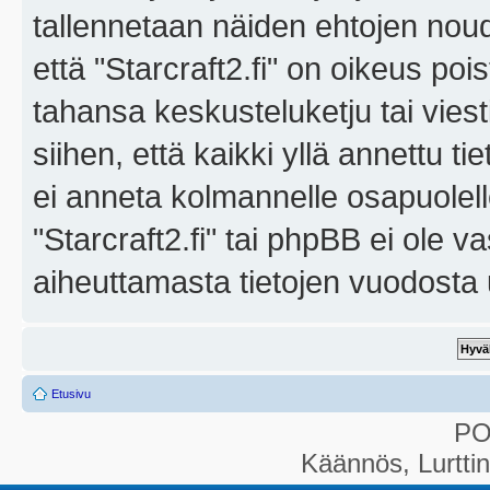
tallennetaan näiden ehtojen noud
että "Starcraft2.fi" on oikeus poi
tahansa keskusteluketju tai vies
siihen, että kaikki yllä annettu ti
ei anneta kolmannelle osapuolel
"Starcraft2.fi" tai phpBB ei ole 
aiheuttamasta tietojen vuodosta ul
Etusivu
P
Käännös, Lurtti