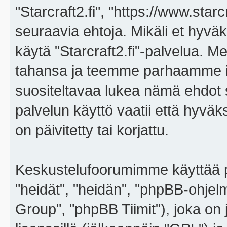
"Starcraft2.fi", "https://www.star
seuraavia ehtoja. Mikäli et hyväks
käytä "Starcraft2.fi"-palvelua. 
tahansa ja teemme parhaamme i
suositeltavaa lukea nämä ehdot sä
palvelun käyttö vaatii että hyvä
on päivitetty tai korjattu.
Keskustelufoorumimme käyttää p
"heidät", "heidän", "phpBB-ohje
Group", "phpBB Tiimit"), joka on j