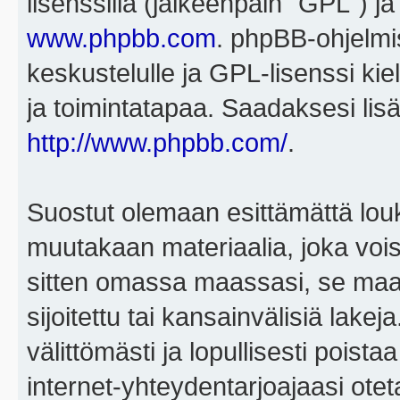
lisenssillä (jälkeenpäin "GPL") j
www.phpbb.com
. phpBB-ohjelmis
keskustelulle ja GPL-lisenssi kie
ja toimintatapaa. Saadaksesi lisä
http://www.phpbb.com/
.
Suostut olemaan esittämättä louk
muutakaan materiaalia, joka voisi
sitten omassa maassasi, se maa, 
sijoitettu tai kansainvälisiä lake
välittömästi ja lopullisesti poista
internet-yhteydentarjoajaasi otet