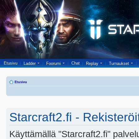
Etusivu
Chat
Ladder
Foorumi
Replay
Turnaukset
Etusivu
Starcraft2.fi - Rekisterö
Käyttämällä "Starcraft2.fi" palve