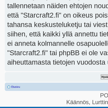
tallennetaan näiden ehtojen noud
että "Starcraft2.fi" on oikeus poi
tahansa keskusteluketju tai vies
siihen, että kaikki yllä annettu ti
ei anneta kolmannelle osapuolel
"Starcraft2.fi" tai phpBB ei ole 
aiheuttamasta tietojen vuodosta ul
Etusivu
P
Käännös, Lurtti