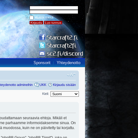
Muista minut
Sponsorit
Yhteydenotto
teydenotto admineihin
UKK
Kirjaudu sisään
Kieli:
ut noudattamaan seuraavia ehtoja. Mikäli et
a teemme parhaamme informoidaksemme sinua. On
ä muodossa, kuin ne on päivitetty tai korjattu.
"phpBB Group", "phpBB Tiimit"), joka on