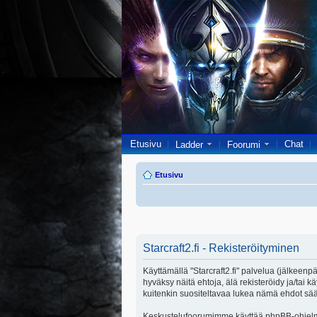
Etusivu
Chat
Ladder
Foorumi
Etusivu
Starcraft2.fi - Rekisteröityminen
Käyttämällä "Starcraft2.fi" palvelua (jälkeenpä
hyväksy näitä ehtoja, älä rekisteröidy ja/ta
kuitenkin suositeltavaa lukea nämä ehdot säänn
Keskustelufoorumimme käyttää phpBB-ohjelmis