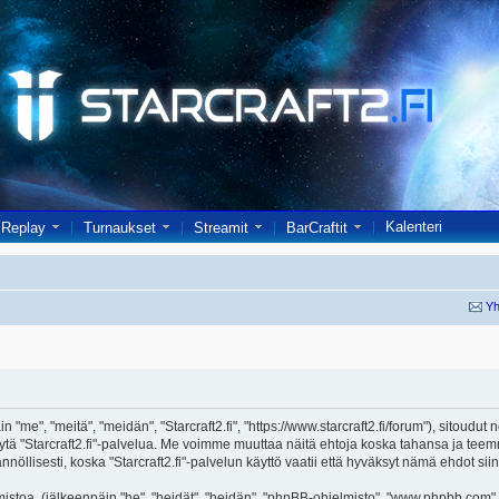
Kalenteri
Replay
Turnaukset
Streamit
BarCraftit
Yh
in "me", "meitä", "meidän", "Starcraft2.fi", "https://www.starcraft2.fi/forum"), sitoud
i käytä "Starcraft2.fi"-palvelua. Me voimme muuttaa näitä ehtoja koska tahansa j
öllisesti, koska "Starcraft2.fi"-palvelun käyttö vaatii että hyväksyt nämä ehdot siin
toa, (jälkeenpäin "he", "heidät", "heidän", "phpBB-ohjelmisto", "www.phpbb.com", 