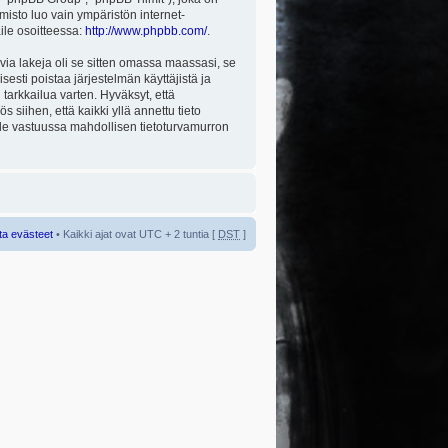
misto luo vain ympäristön internet-
aile osoitteessa:
http://www.phpbb.com/
.
via lakeja oli se sitten omassa maassasi, se
isesti poistaa järjestelmän käyttäjistä ja
tarkkailua varten. Hyväksyt, että
 siihen, että kaikki yllä annettu tieto
 ole vastuussa mahdollisen tietoturvamurron
ta evästeet
• Kaikki ajat ovat UTC + 2 tuntia [
DST
]