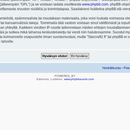
ä (jälkeenpäin "GPL") ja se voidaan ladata osoitteesta
www.phpbb.com
. phpBB-ohjel
joittamasta sivuston sisältöä ja toimintatapaa. Saadaksesi lisätietoa phpBB:stä vier
mielistä, epämoraalista tai muutakaan materiaalia, joka voisi loukata voimassa ole
u tai kansainvälisiä lakeja. Toimimalla tätä vastoin voidaan sinut välittömästi ja lopull
aan yhteyttä. Kaikkien viestien IP-osoite tallennetaan näiden ehtojen noudattamisen 
rtää ja sulkea mikä tahansa keskusteluketju tai viesti niin halutessamme. Suostut myös
eta kolmannelle osapuolelle ilman suostumustasi, mutta "Starcraft2.fi" tai phpBB ei
 tahoille.
Henkilökunta
•
Pois
POWERED_BY
Käännös, Lurttinen,
www.phpbbsuomi.com