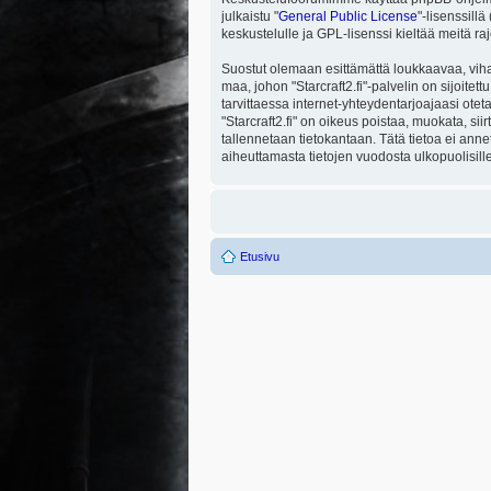
julkaistu "
General Public License
"-lisenssill
keskustelulle ja GPL-lisenssi kieltää meitä ra
Suostut olemaan esittämättä loukkaavaa, viha
maa, johon "Starcraft2.fi"-palvelin on sijoitett
tarvittaessa internet-yhteydentarjoajaasi otet
"Starcraft2.fi" on oikeus poistaa, muokata, sii
tallennetaan tietokantaan. Tätä tietoa ei ann
aiheuttamasta tietojen vuodosta ulkopuolisille
Etusivu