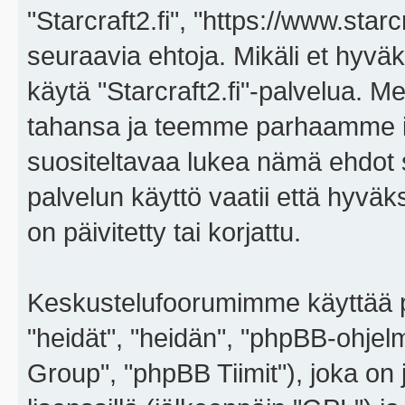
"Starcraft2.fi", "https://www.star
seuraavia ehtoja. Mikäli et hyväks
käytä "Starcraft2.fi"-palvelua. 
tahansa ja teemme parhaamme i
suositeltavaa lukea nämä ehdot sä
palvelun käyttö vaatii että hyvä
on päivitetty tai korjattu.
Keskustelufoorumimme käyttää p
"heidät", "heidän", "phpBB-ohje
Group", "phpBB Tiimit"), joka on j