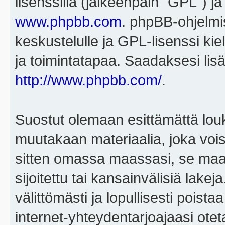
lisenssillä (jälkeenpäin "GPL") j
www.phpbb.com
. phpBB-ohjelmis
keskustelulle ja GPL-lisenssi kie
ja toimintatapaa. Saadaksesi lisä
http://www.phpbb.com/
.
Suostut olemaan esittämättä louk
muutakaan materiaalia, joka voisi
sitten omassa maassasi, se maa, 
sijoitettu tai kansainvälisiä lake
välittömästi ja lopullisesti poista
internet-yhteydentarjoajaasi otet