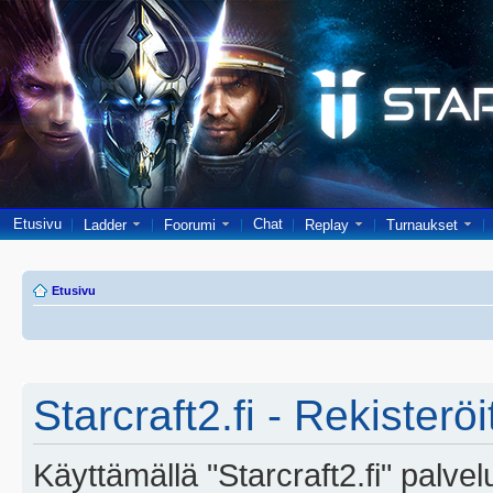
Etusivu
Chat
Ladder
Foorumi
Replay
Turnaukset
Etusivu
Starcraft2.fi - Rekisterö
Käyttämällä "Starcraft2.fi" palve