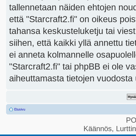
tallennetaan näiden ehtojen noud
että "Starcraft2.fi" on oikeus poi
tahansa keskusteluketju tai vies
siihen, että kaikki yllä annettu ti
ei anneta kolmannelle osapuolel
"Starcraft2.fi" tai phpBB ei ole 
aiheuttamasta tietojen vuodosta ul
Etusivu
P
Käännös, Lurtti