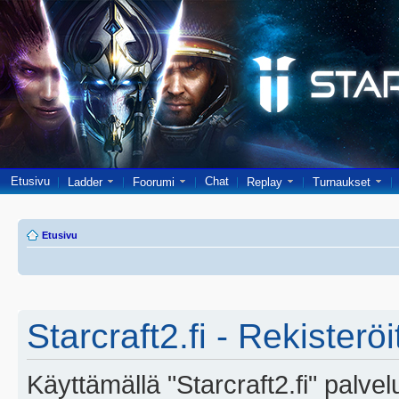
Etusivu
Chat
Ladder
Foorumi
Replay
Turnaukset
Etusivu
Starcraft2.fi - Rekisterö
Käyttämällä "Starcraft2.fi" palve