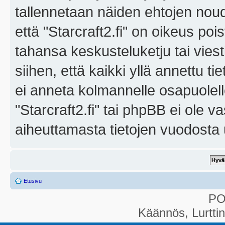
tallennetaan näiden ehtojen noud
että "Starcraft2.fi" on oikeus poi
tahansa keskusteluketju tai vies
siihen, että kaikki yllä annettu ti
ei anneta kolmannelle osapuolel
"Starcraft2.fi" tai phpBB ei ole 
aiheuttamasta tietojen vuodosta ul
Etusivu
P
Käännös, Lurtti