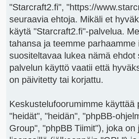
"Starcraft2.fi", "https://www.star
seuraavia ehtoja. Mikäli et hyväks
käytä "Starcraft2.fi"-palvelua. 
tahansa ja teemme parhaamme i
suositeltavaa lukea nämä ehdot sä
palvelun käyttö vaatii että hyvä
on päivitetty tai korjattu.
Keskustelufoorumimme käyttää p
"heidät", "heidän", "phpBB-ohje
Group", "phpBB Tiimit"), joka on j