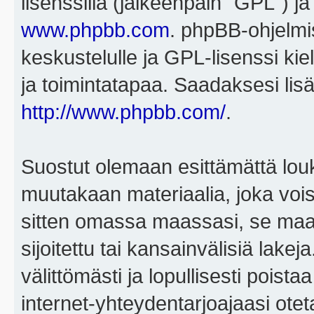
lisenssillä (jälkeenpäin "GPL") j
www.phpbb.com
. phpBB-ohjelmis
keskustelulle ja GPL-lisenssi kie
ja toimintatapaa. Saadaksesi lisä
http://www.phpbb.com/
.
Suostut olemaan esittämättä louk
muutakaan materiaalia, joka voisi
sitten omassa maassasi, se maa, 
sijoitettu tai kansainvälisiä lake
välittömästi ja lopullisesti poista
internet-yhteydentarjoajaasi otet