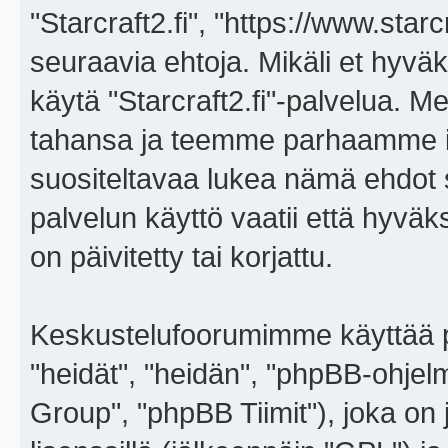
"Starcraft2.fi", "https://www.star
seuraavia ehtoja. Mikäli et hyväks
käytä "Starcraft2.fi"-palvelua. 
tahansa ja teemme parhaamme i
suositeltavaa lukea nämä ehdot sä
palvelun käyttö vaatii että hyvä
on päivitetty tai korjattu.
Keskustelufoorumimme käyttää p
"heidät", "heidän", "phpBB-ohje
Group", "phpBB Tiimit"), joka on j