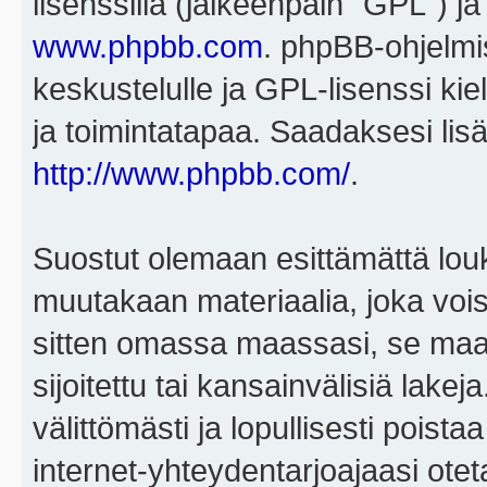
lisenssillä (jälkeenpäin "GPL") j
www.phpbb.com
. phpBB-ohjelmis
keskustelulle ja GPL-lisenssi kie
ja toimintatapaa. Saadaksesi lisä
http://www.phpbb.com/
.
Suostut olemaan esittämättä louk
muutakaan materiaalia, joka voisi
sitten omassa maassasi, se maa, 
sijoitettu tai kansainvälisiä lake
välittömästi ja lopullisesti poista
internet-yhteydentarjoajaasi otet