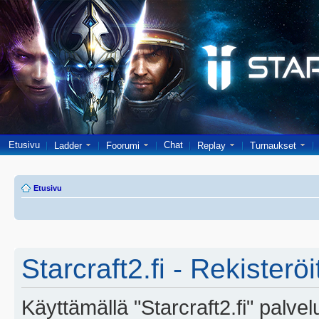
Etusivu
Chat
Ladder
Foorumi
Replay
Turnaukset
Etusivu
Starcraft2.fi - Rekisterö
Käyttämällä "Starcraft2.fi" palve