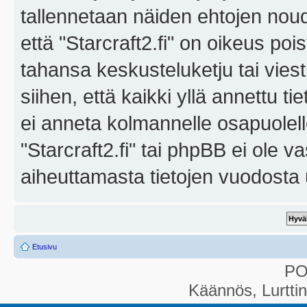
tallennetaan näiden ehtojen noud
että "Starcraft2.fi" on oikeus poi
tahansa keskusteluketju tai vies
siihen, että kaikki yllä annettu ti
ei anneta kolmannelle osapuolel
"Starcraft2.fi" tai phpBB ei ole 
aiheuttamasta tietojen vuodosta ul
Etusivu
P
Käännös, Lurtti