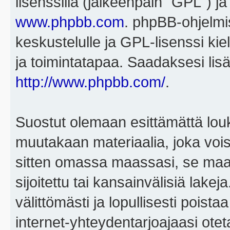
lisenssillä (jälkeenpäin "GPL") j
www.phpbb.com
. phpBB-ohjelmis
keskustelulle ja GPL-lisenssi kie
ja toimintatapaa. Saadaksesi lisä
http://www.phpbb.com/
.
Suostut olemaan esittämättä louk
muutakaan materiaalia, joka voisi
sitten omassa maassasi, se maa, 
sijoitettu tai kansainvälisiä lake
välittömästi ja lopullisesti poista
internet-yhteydentarjoajaasi otet