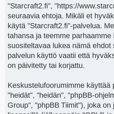
"Starcraft2.fi", "https://www.star
seuraavia ehtoja. Mikäli et hyväks
käytä "Starcraft2.fi"-palvelua. 
tahansa ja teemme parhaamme i
suositeltavaa lukea nämä ehdot sä
palvelun käyttö vaatii että hyvä
on päivitetty tai korjattu.
Keskustelufoorumimme käyttää p
"heidät", "heidän", "phpBB-ohje
Group", "phpBB Tiimit"), joka on j