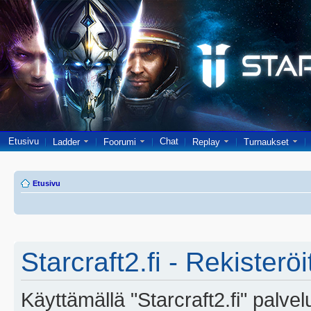
Etusivu
Chat
Ladder
Foorumi
Replay
Turnaukset
Etusivu
Starcraft2.fi - Rekisterö
Käyttämällä "Starcraft2.fi" palve