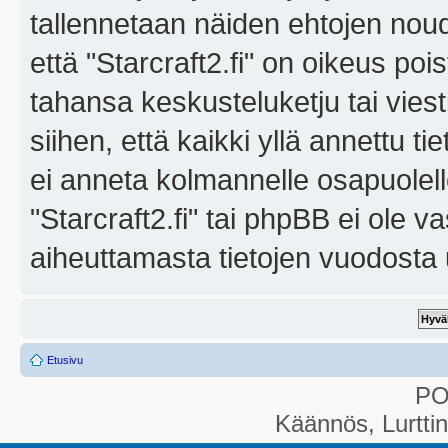
tallennetaan näiden ehtojen noud
että "Starcraft2.fi" on oikeus poi
tahansa keskusteluketju tai vies
siihen, että kaikki yllä annettu ti
ei anneta kolmannelle osapuolel
"Starcraft2.fi" tai phpBB ei ole 
aiheuttamasta tietojen vuodosta ul
Etusivu
P
Käännös, Lurtti