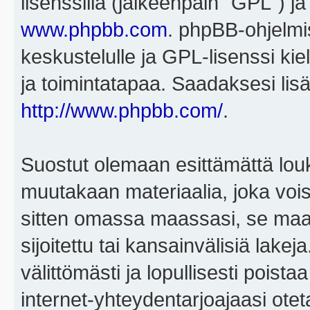
lisenssillä (jälkeenpäin "GPL") j
www.phpbb.com
. phpBB-ohjelmis
keskustelulle ja GPL-lisenssi kie
ja toimintatapaa. Saadaksesi lisä
http://www.phpbb.com/
.
Suostut olemaan esittämättä louk
muutakaan materiaalia, joka voisi
sitten omassa maassasi, se maa, 
sijoitettu tai kansainvälisiä lake
välittömästi ja lopullisesti poista
internet-yhteydentarjoajaasi otet