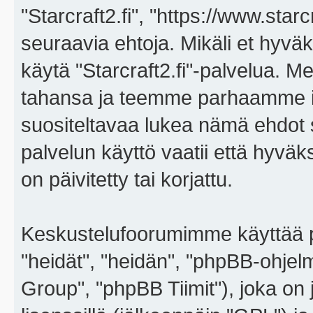
"Starcraft2.fi", "https://www.star
seuraavia ehtoja. Mikäli et hyväks
käytä "Starcraft2.fi"-palvelua. 
tahansa ja teemme parhaamme i
suositeltavaa lukea nämä ehdot sä
palvelun käyttö vaatii että hyvä
on päivitetty tai korjattu.
Keskustelufoorumimme käyttää p
"heidät", "heidän", "phpBB-ohje
Group", "phpBB Tiimit"), joka on j