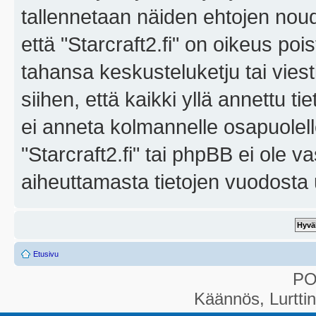
tallennetaan näiden ehtojen noud
että "Starcraft2.fi" on oikeus poi
tahansa keskusteluketju tai vies
siihen, että kaikki yllä annettu ti
ei anneta kolmannelle osapuolel
"Starcraft2.fi" tai phpBB ei ole 
aiheuttamasta tietojen vuodosta ul
Etusivu
P
Käännös, Lurtti