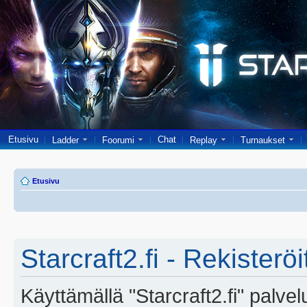
Etusivu
Chat
Ladder
Foorumi
Replay
Turnaukset
Etusivu
Starcraft2.fi - Rekisterö
Käyttämällä "Starcraft2.fi" palve