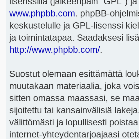
lisenssillä (jälkeenpäin "GPL") j
www.phpbb.com
. phpBB-ohjelmis
keskustelulle ja GPL-lisenssi kie
ja toimintatapaa. Saadaksesi lisä
http://www.phpbb.com/
.
Suostut olemaan esittämättä louk
muutakaan materiaalia, joka voisi
sitten omassa maassasi, se maa, 
sijoitettu tai kansainvälisiä lake
välittömästi ja lopullisesti poista
internet-yhteydentarjoajaasi otet