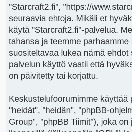
"Starcraft2.fi", "https://www.star
seuraavia ehtoja. Mikäli et hyväks
käytä "Starcraft2.fi"-palvelua. 
tahansa ja teemme parhaamme i
suositeltavaa lukea nämä ehdot sä
palvelun käyttö vaatii että hyvä
on päivitetty tai korjattu.
Keskustelufoorumimme käyttää p
"heidät", "heidän", "phpBB-ohje
Group", "phpBB Tiimit"), joka on j