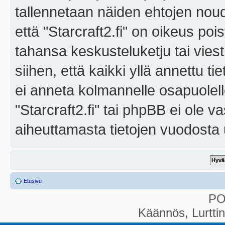
tallennetaan näiden ehtojen noud
että "Starcraft2.fi" on oikeus poi
tahansa keskusteluketju tai vies
siihen, että kaikki yllä annettu ti
ei anneta kolmannelle osapuolel
"Starcraft2.fi" tai phpBB ei ole 
aiheuttamasta tietojen vuodosta ul
Etusivu
P
Käännös, Lurtti