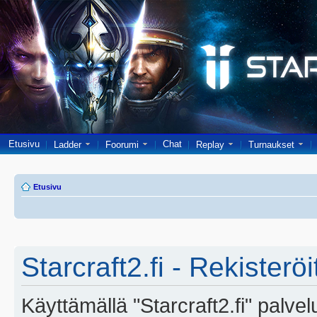
Etusivu
Chat
Ladder
Foorumi
Replay
Turnaukset
Etusivu
Starcraft2.fi - Rekisterö
Käyttämällä "Starcraft2.fi" palve