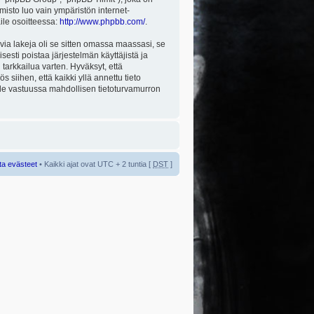
misto luo vain ympäristön internet-
aile osoitteessa:
http://www.phpbb.com/
.
via lakeja oli se sitten omassa maassasi, se
isesti poistaa järjestelmän käyttäjistä ja
tarkkailua varten. Hyväksyt, että
 siihen, että kaikki yllä annettu tieto
 ole vastuussa mahdollisen tietoturvamurron
ta evästeet
• Kaikki ajat ovat UTC + 2 tuntia [
DST
]