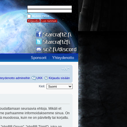
Muista minut
Sponsorit
Yhteydenotto
teydenotto admineihin
UKK
Kirjaudu sisään
Kieli:
ut noudattamaan seuraavia ehtoja. Mikäli et
a teemme parhaamme informoidaksemme sinua. On
ä muodossa, kuin ne on päivitetty tai korjattu.
"phpBB Group", "phpBB Tiimit"), joka on