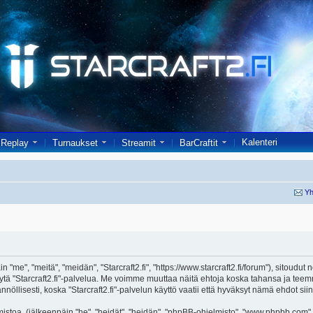
Kalenteri
Replay
Turnaukset
Streamit
BarCraftit
Yh
in "me", "meitä", "meidän", "Starcraft2.fi", "https://www.starcraft2.fi/forum"), sitoud
i käytä "Starcraft2.fi"-palvelua. Me voimme muuttaa näitä ehtoja koska tahansa j
öllisesti, koska "Starcraft2.fi"-palvelun käyttö vaatii että hyväksyt nämä ehdot siin
toa, (jälkeenpäin "he", "heidät", "heidän", "phpBB-ohjelmisto", "www.phpbb.com", 