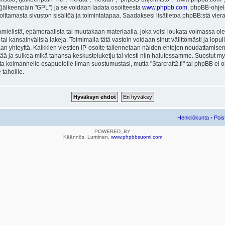
ä (jälkeenpäin "GPL") ja se voidaan ladata osoitteesta
www.phpbb.com
. phpBB-ohjel
joittamasta sivuston sisältöä ja toimintatapaa. Saadaksesi lisätietoa phpBB:stä vier
mielistä, epämoraalista tai muutakaan materiaalia, joka voisi loukata voimassa ole
u tai kansainvälisiä lakeja. Toimimalla tätä vastoin voidaan sinut välittömästi ja lopull
aan yhteyttä. Kaikkien viestien IP-osoite tallennetaan näiden ehtojen noudattamisen 
rtää ja sulkea mikä tahansa keskusteluketju tai viesti niin halutessamme. Suostut myös
eta kolmannelle osapuolelle ilman suostumustasi, mutta "Starcraft2.fi" tai phpBB ei
 tahoille.
Henkilökunta
•
Pois
POWERED_BY
Käännös, Lurttinen,
www.phpbbsuomi.com