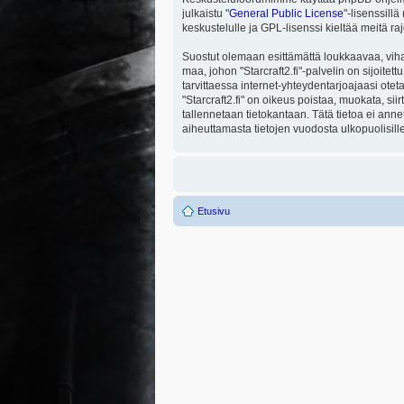
julkaistu "
General Public License
"-lisenssill
keskustelulle ja GPL-lisenssi kieltää meitä ra
Suostut olemaan esittämättä loukkaavaa, viha
maa, johon "Starcraft2.fi"-palvelin on sijoitett
tarvittaessa internet-yhteydentarjoajaasi otet
"Starcraft2.fi" on oikeus poistaa, muokata, sii
tallennetaan tietokantaan. Tätä tietoa ei ann
aiheuttamasta tietojen vuodosta ulkopuolisille
Etusivu