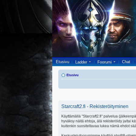
Etusivu
Chat
Ladder
Foorumi
Etusivu
Starcraft2.fi - Rekisteröityminen
Käyttämällä "Starcraft2.fi" palvelua (jälkeenpä
hyväksy näitä ehtoja, älä rekisteröidy ja/ta
kuitenkin suositeltavaa lukea nämä ehdot säänn
Keskustelufoorumimme käyttää phpBB-ohjelmis