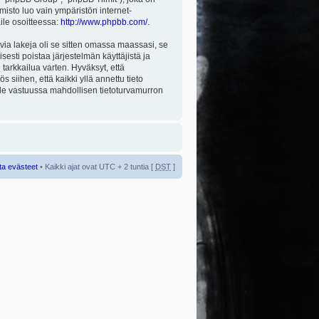
misto luo vain ympäristön internet-
aile osoitteessa:
http://www.phpbb.com/
.
via lakeja oli se sitten omassa maassasi, se
isesti poistaa järjestelmän käyttäjistä ja
tarkkailua varten. Hyväksyt, että
 siihen, että kaikki yllä annettu tieto
 ole vastuussa mahdollisen tietoturvamurron
ta evästeet
• Kaikki ajat ovat UTC + 2 tuntia [
DST
]