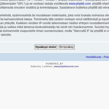
ä (jälkeenpäin "GPL") ja se voidaan ladata osoitteesta
www.phpbb.com
. phpBB-ohjel
joittamasta sivuston sisältöä ja toimintatapaa. Saadaksesi lisätietoa phpBB:stä vier
mielistä, epämoraalista tai muutakaan materiaalia, joka voisi loukata voimassa ole
u tai kansainvälisiä lakeja. Toimimalla tätä vastoin voidaan sinut välittömästi ja lopull
aan yhteyttä. Kaikkien viestien IP-osoite tallennetaan näiden ehtojen noudattamisen 
rtää ja sulkea mikä tahansa keskusteluketju tai viesti niin halutessamme. Suostut myös
eta kolmannelle osapuolelle ilman suostumustasi, mutta "Starcraft2.fi" tai phpBB ei
 tahoille.
Henkilökunta
•
Pois
POWERED_BY
Käännös, Lurttinen,
www.phpbbsuomi.com