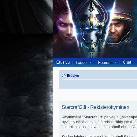
Etusivu
Chat
Ladder
Foorumi
Etusivu
Starcraft2.fi - Rekisteröityminen
Käyttämällä "Starcraft2.fi" palvelua (jälkeenpä
hyväksy näitä ehtoja, älä rekisteröidy ja/ta
kuitenkin suositeltavaa lukea nämä ehdot säänn
Keskustelufoorumimme käyttää phpBB-ohjelmis