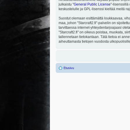
julkaistu "
General Public License
"-lisenssill
keskustelulle ja GPL-lisenssi kieltää meitä ra
Suostut olemaan esittämättä loukkaavaa, viha
maa, johon "Starcraft2.fi"-palvelin on sijoitett
tarvittaessa internet-yhteydentarjoajaasi otet
"Starcraft2.fi" on oikeus poistaa, muokata, sii
tallennetaan tietokantaan. Tätä tietoa ei ann
aiheuttamasta tietojen vuodosta ulkopuolisille
Etusivu