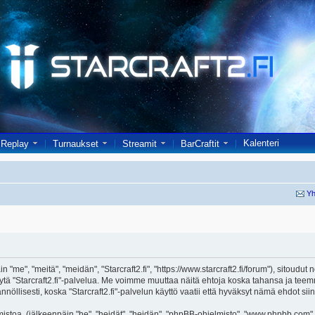
Kalenteri
Replay
Turnaukset
Streamit
BarCraftit
Yh
in "me", "meitä", "meidän", "Starcraft2.fi", "https://www.starcraft2.fi/forum"), sitoud
i käytä "Starcraft2.fi"-palvelua. Me voimme muuttaa näitä ehtoja koska tahansa j
öllisesti, koska "Starcraft2.fi"-palvelun käyttö vaatii että hyväksyt nämä ehdot siin
toa, (jälkeenpäin "he", "heidät", "heidän", "phpBB-ohjelmisto", "www.phpbb.com", 