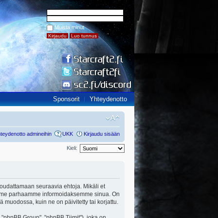
Muista minut
Sponsorit
Yhteydenotto
teydenotto admineihin
UKK
Kirjaudu sisään
Kieli:
ut noudattamaan seuraavia ehtoja. Mikäli et
a teemme parhaamme informoidaksemme sinua. On
ä muodossa, kuin ne on päivitetty tai korjattu.
"phpBB Group", "phpBB Tiimit"), joka on