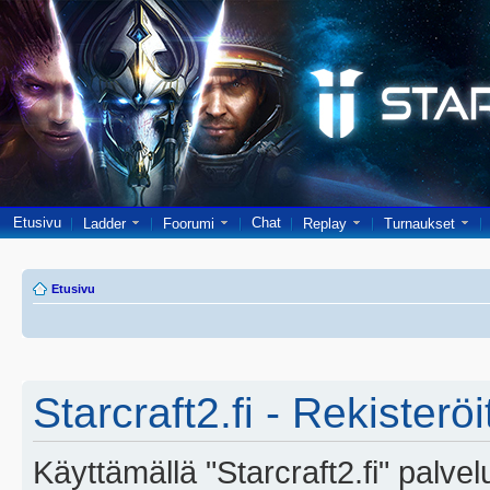
Etusivu
Chat
Ladder
Foorumi
Replay
Turnaukset
Etusivu
Starcraft2.fi - Rekisterö
Käyttämällä "Starcraft2.fi" palve