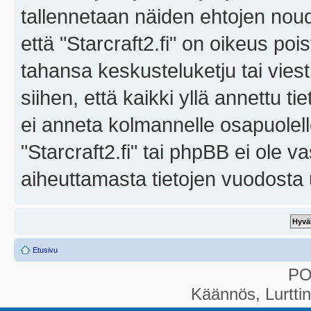
tallennetaan näiden ehtojen noud
että "Starcraft2.fi" on oikeus poi
tahansa keskusteluketju tai vies
siihen, että kaikki yllä annettu ti
ei anneta kolmannelle osapuolel
"Starcraft2.fi" tai phpBB ei ole 
aiheuttamasta tietojen vuodosta ul
Etusivu
P
Käännös, Lurtti