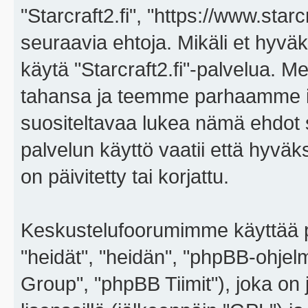
"Starcraft2.fi", "https://www.star
seuraavia ehtoja. Mikäli et hyväks
käytä "Starcraft2.fi"-palvelua. 
tahansa ja teemme parhaamme i
suositeltavaa lukea nämä ehdot sä
palvelun käyttö vaatii että hyvä
on päivitetty tai korjattu.
Keskustelufoorumimme käyttää p
"heidät", "heidän", "phpBB-ohje
Group", "phpBB Tiimit"), joka on j