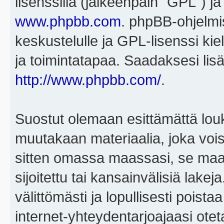
lisenssillä (jälkeenpäin "GPL") j
www.phpbb.com
. phpBB-ohjelmis
keskustelulle ja GPL-lisenssi kie
ja toimintatapaa. Saadaksesi lisä
http://www.phpbb.com/
.
Suostut olemaan esittämättä louk
muutakaan materiaalia, joka voisi
sitten omassa maassasi, se maa, 
sijoitettu tai kansainvälisiä lake
välittömästi ja lopullisesti poista
internet-yhteydentarjoajaasi otet