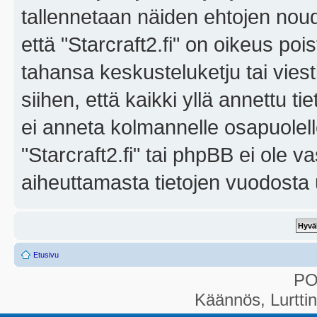
tallennetaan näiden ehtojen noud
että "Starcraft2.fi" on oikeus poi
tahansa keskusteluketju tai vies
siihen, että kaikki yllä annettu ti
ei anneta kolmannelle osapuolel
"Starcraft2.fi" tai phpBB ei ole 
aiheuttamasta tietojen vuodosta ul
Etusivu
P
Käännös, Lurtti