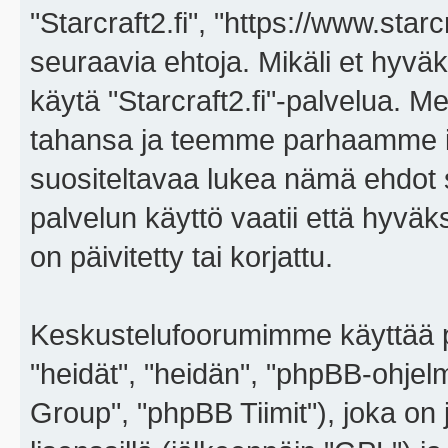
"Starcraft2.fi", "https://www.star
seuraavia ehtoja. Mikäli et hyväks
käytä "Starcraft2.fi"-palvelua. 
tahansa ja teemme parhaamme i
suositeltavaa lukea nämä ehdot sä
palvelun käyttö vaatii että hyvä
on päivitetty tai korjattu.
Keskustelufoorumimme käyttää p
"heidät", "heidän", "phpBB-ohje
Group", "phpBB Tiimit"), joka on j