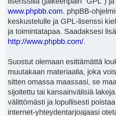
lisenssillä (jälkeenpäin "GPL") j
www.phpbb.com
. phpBB-ohjelmis
keskustelulle ja GPL-lisenssi kie
ja toimintatapaa. Saadaksesi lisä
http://www.phpbb.com/
.
Suostut olemaan esittämättä louk
muutakaan materiaalia, joka voisi
sitten omassa maassasi, se maa, 
sijoitettu tai kansainvälisiä lake
välittömästi ja lopullisesti poista
internet-yhteydentarjoajaasi otet