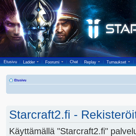
Etusivu
Chat
Ladder
Foorumi
Replay
Turnaukset
Etusivu
Starcraft2.fi - Rekisterö
Käyttämällä "Starcraft2.fi" palve