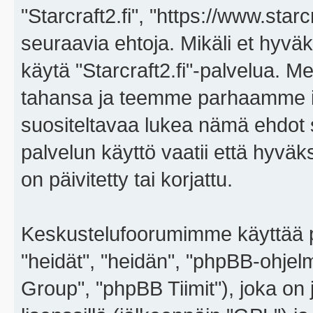
"Starcraft2.fi", "https://www.star
seuraavia ehtoja. Mikäli et hyväks
käytä "Starcraft2.fi"-palvelua. 
tahansa ja teemme parhaamme i
suositeltavaa lukea nämä ehdot sä
palvelun käyttö vaatii että hyvä
on päivitetty tai korjattu.
Keskustelufoorumimme käyttää p
"heidät", "heidän", "phpBB-ohje
Group", "phpBB Tiimit"), joka on j