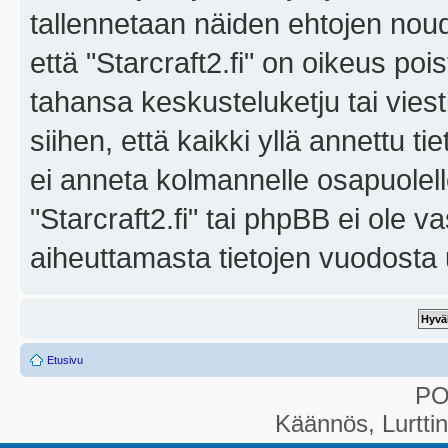
tallennetaan näiden ehtojen noud
että "Starcraft2.fi" on oikeus poi
tahansa keskusteluketju tai vies
siihen, että kaikki yllä annettu ti
ei anneta kolmannelle osapuolel
"Starcraft2.fi" tai phpBB ei ole 
aiheuttamasta tietojen vuodosta ul
Etusivu
P
Käännös, Lurtti