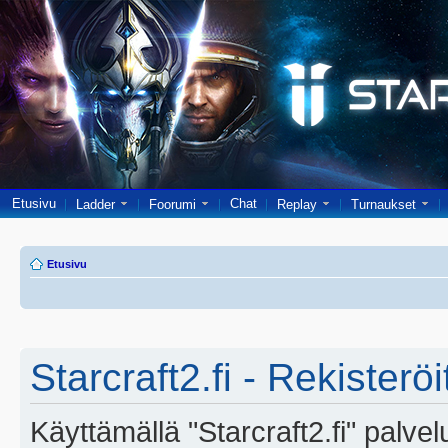
Etusivu
Chat
Ladder
Foorumi
Replay
Turnaukset
Etusivu
Starcraft2.fi - Rekisterö
Käyttämällä "Starcraft2.fi" palve