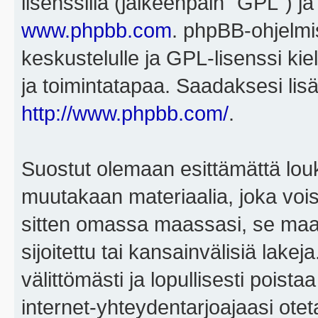
lisenssillä (jälkeenpäin "GPL") j
www.phpbb.com
. phpBB-ohjelmis
keskustelulle ja GPL-lisenssi kie
ja toimintatapaa. Saadaksesi lisä
http://www.phpbb.com/
.
Suostut olemaan esittämättä louk
muutakaan materiaalia, joka voisi
sitten omassa maassasi, se maa, 
sijoitettu tai kansainvälisiä lake
välittömästi ja lopullisesti poista
internet-yhteydentarjoajaasi otet