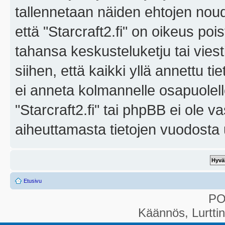
tallennetaan näiden ehtojen noud
että "Starcraft2.fi" on oikeus poi
tahansa keskusteluketju tai vies
siihen, että kaikki yllä annettu ti
ei anneta kolmannelle osapuolel
"Starcraft2.fi" tai phpBB ei ole 
aiheuttamasta tietojen vuodosta ul
Etusivu
P
Käännös, Lurtti