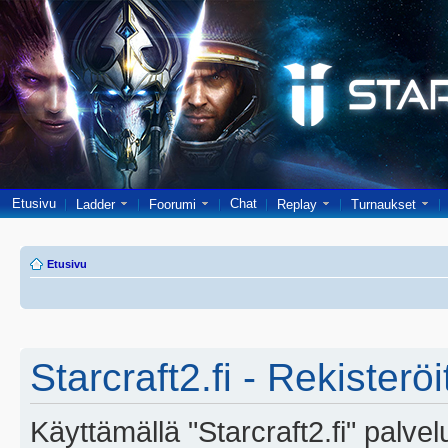
Etusivu
Chat
Ladder
Foorumi
Replay
Turnaukset
Etusivu
Starcraft2.fi - Rekisterö
Käyttämällä "Starcraft2.fi" palve