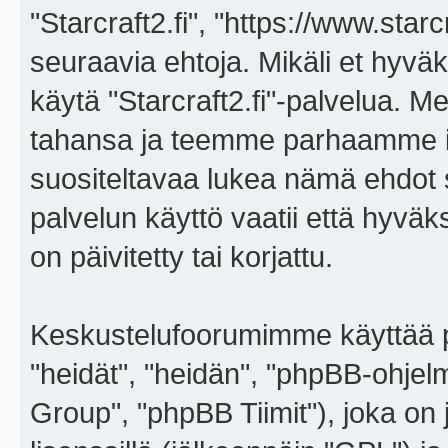
"Starcraft2.fi", "https://www.star
seuraavia ehtoja. Mikäli et hyväks
käytä "Starcraft2.fi"-palvelua. 
tahansa ja teemme parhaamme i
suositeltavaa lukea nämä ehdot sä
palvelun käyttö vaatii että hyvä
on päivitetty tai korjattu.
Keskustelufoorumimme käyttää p
"heidät", "heidän", "phpBB-ohje
Group", "phpBB Tiimit"), joka on j