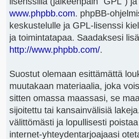
lisenssillä (jälkeenpäin "GPL") j
www.phpbb.com
. phpBB-ohjelmis
keskustelulle ja GPL-lisenssi kie
ja toimintatapaa. Saadaksesi lisä
http://www.phpbb.com/
.
Suostut olemaan esittämättä louk
muutakaan materiaalia, joka voisi
sitten omassa maassasi, se maa, 
sijoitettu tai kansainvälisiä lake
välittömästi ja lopullisesti poista
internet-yhteydentarjoajaasi otet