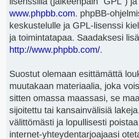
lisenssillä (jälkeenpäin "GPL") j
www.phpbb.com
. phpBB-ohjelmis
keskustelulle ja GPL-lisenssi kie
ja toimintatapaa. Saadaksesi lisä
http://www.phpbb.com/
.
Suostut olemaan esittämättä louk
muutakaan materiaalia, joka voisi
sitten omassa maassasi, se maa, 
sijoitettu tai kansainvälisiä lake
välittömästi ja lopullisesti poista
internet-yhteydentarjoajaasi otet