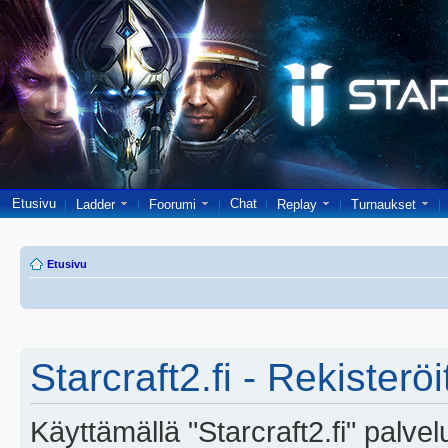
Etusivu
Chat
Ladder
Foorumi
Replay
Turnaukset
Etusivu
Starcraft2.fi - Rekisterö
Käyttämällä "Starcraft2.fi" palve