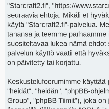
"Starcraft2.fi", "https://www.star
seuraavia ehtoja. Mikäli et hyväks
käytä "Starcraft2.fi"-palvelua. 
tahansa ja teemme parhaamme i
suositeltavaa lukea nämä ehdot sä
palvelun käyttö vaatii että hyvä
on päivitetty tai korjattu.
Keskustelufoorumimme käyttää p
"heidät", "heidän", "phpBB-ohje
Group", "phpBB Tiimit"), joka on j