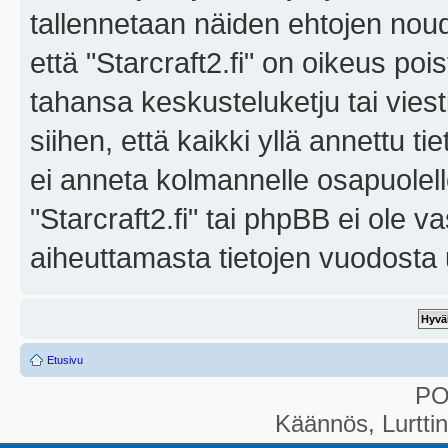
tallennetaan näiden ehtojen noud
että "Starcraft2.fi" on oikeus poi
tahansa keskusteluketju tai vies
siihen, että kaikki yllä annettu ti
ei anneta kolmannelle osapuolel
"Starcraft2.fi" tai phpBB ei ole 
aiheuttamasta tietojen vuodosta ul
Etusivu
P
Käännös, Lurtti