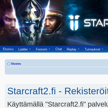
Etusivu
Chat
Ladder
Foorumi
Replay
Turnaukset
Etusivu
Starcraft2.fi - Rekisterö
Käyttämällä "Starcraft2.fi" palve