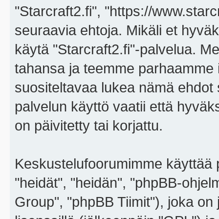
"Starcraft2.fi", "https://www.star
seuraavia ehtoja. Mikäli et hyväks
käytä "Starcraft2.fi"-palvelua. 
tahansa ja teemme parhaamme i
suositeltavaa lukea nämä ehdot sä
palvelun käyttö vaatii että hyvä
on päivitetty tai korjattu.
Keskustelufoorumimme käyttää p
"heidät", "heidän", "phpBB-ohje
Group", "phpBB Tiimit"), joka on j