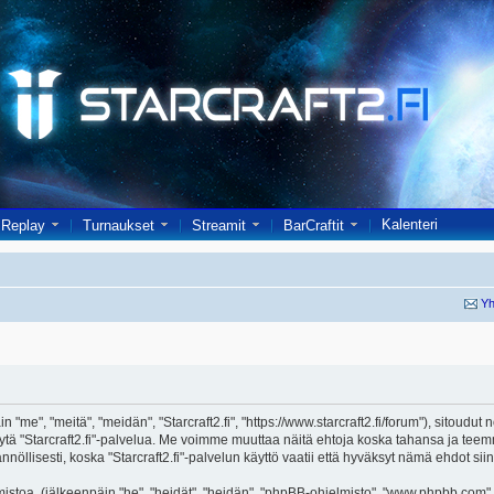
Kalenteri
Replay
Turnaukset
Streamit
BarCraftit
Yh
in "me", "meitä", "meidän", "Starcraft2.fi", "https://www.starcraft2.fi/forum"), sitoud
i käytä "Starcraft2.fi"-palvelua. Me voimme muuttaa näitä ehtoja koska tahansa j
öllisesti, koska "Starcraft2.fi"-palvelun käyttö vaatii että hyväksyt nämä ehdot siin
toa, (jälkeenpäin "he", "heidät", "heidän", "phpBB-ohjelmisto", "www.phpbb.com", 