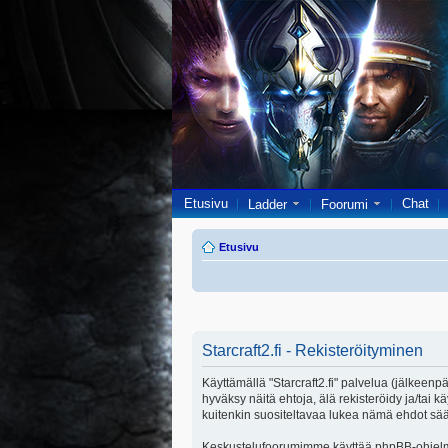
Etusivu
Chat
Ladder
Foorumi
Etusivu
Starcraft2.fi - Rekisteröityminen
Käyttämällä "Starcraft2.fi" palvelua (jälkeenpä
hyväksy näitä ehtoja, älä rekisteröidy ja/ta
kuitenkin suositeltavaa lukea nämä ehdot säänn
Keskustelufoorumimme käyttää phpBB-ohjelmis