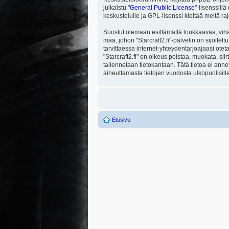
julkaistu "
General Public License
"-lisenssill
keskustelulle ja GPL-lisenssi kieltää meitä ra
Suostut olemaan esittämättä loukkaavaa, viha
maa, johon "Starcraft2.fi"-palvelin on sijoitett
tarvittaessa internet-yhteydentarjoajaasi otet
"Starcraft2.fi" on oikeus poistaa, muokata, sii
tallennetaan tietokantaan. Tätä tietoa ei ann
aiheuttamasta tietojen vuodosta ulkopuolisille
Etusivu