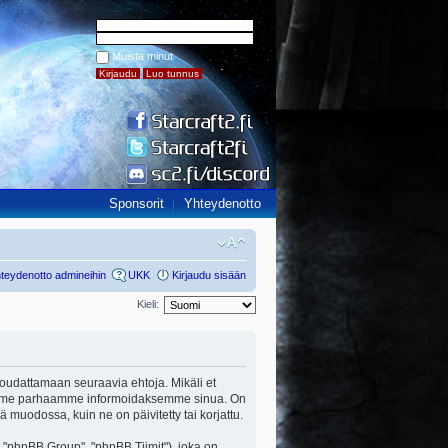
Muista minut
Sponsorit
Yhteydenotto
teydenotto admineihin
UKK
Kirjaudu sisään
Kieli:
ut noudattamaan seuraavia ehtoja. Mikäli et
a teemme parhaamme informoidaksemme sinua. On
ä muodossa, kuin ne on päivitetty tai korjattu.
"phpBB Group", "phpBB Tiimit"), joka on