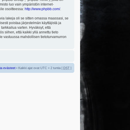
misto luo vain ympäristön internet-
aile osoitteessa:
http://www.phpbb.com/
.
via lakeja oli se sitten omassa maassasi, se
isesti poistaa järjestelmän käyttäjistä ja
tarkkailua varten. Hyväksyt, että
 siihen, että kaikki yllä annettu tieto
 ole vastuussa mahdollisen tietoturvamurron
ta evästeet
• Kaikki ajat ovat UTC + 2 tuntia [
DST
]