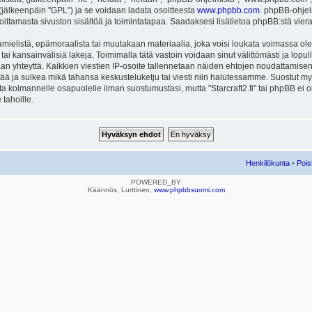
ä (jälkeenpäin "GPL") ja se voidaan ladata osoitteesta
www.phpbb.com
. phpBB-ohjel
joittamasta sivuston sisältöä ja toimintatapaa. Saadaksesi lisätietoa phpBB:stä vier
mielistä, epämoraalista tai muutakaan materiaalia, joka voisi loukata voimassa ole
u tai kansainvälisiä lakeja. Toimimalla tätä vastoin voidaan sinut välittömästi ja lopull
aan yhteyttä. Kaikkien viestien IP-osoite tallennetaan näiden ehtojen noudattamisen 
rtää ja sulkea mikä tahansa keskusteluketju tai viesti niin halutessamme. Suostut myös
eta kolmannelle osapuolelle ilman suostumustasi, mutta "Starcraft2.fi" tai phpBB ei
 tahoille.
Henkilökunta
•
Pois
POWERED_BY
Käännös, Lurttinen,
www.phpbbsuomi.com