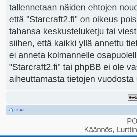
tallennetaan näiden ehtojen noud
että "Starcraft2.fi" on oikeus poi
tahansa keskusteluketju tai vies
siihen, että kaikki yllä annettu ti
ei anneta kolmannelle osapuolel
"Starcraft2.fi" tai phpBB ei ole 
aiheuttamasta tietojen vuodosta ul
Etusivu
P
Käännös, Lurtti