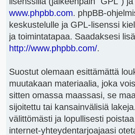
lisenssillä (jälkeenpäin "GPL") j
www.phpbb.com
. phpBB-ohjelmis
keskustelulle ja GPL-lisenssi kie
ja toimintatapaa. Saadaksesi lisä
http://www.phpbb.com/
.
Suostut olemaan esittämättä louk
muutakaan materiaalia, joka voisi
sitten omassa maassasi, se maa, 
sijoitettu tai kansainvälisiä lake
välittömästi ja lopullisesti poista
internet-yhteydentarjoajaasi otet