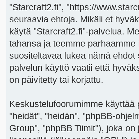
"Starcraft2.fi", "https://www.star
seuraavia ehtoja. Mikäli et hyväks
käytä "Starcraft2.fi"-palvelua. 
tahansa ja teemme parhaamme i
suositeltavaa lukea nämä ehdot sä
palvelun käyttö vaatii että hyvä
on päivitetty tai korjattu.
Keskustelufoorumimme käyttää p
"heidät", "heidän", "phpBB-ohje
Group", "phpBB Tiimit"), joka on j