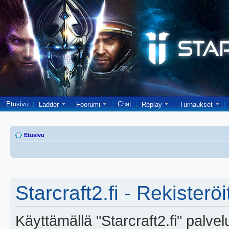
Etusivu
Chat
Ladder
Foorumi
Replay
Turnaukset
Etusivu
Starcraft2.fi - Rekisterö
Käyttämällä "Starcraft2.fi" palve