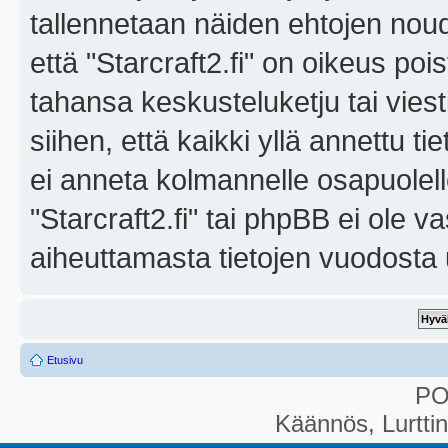
tallennetaan näiden ehtojen noud
että "Starcraft2.fi" on oikeus poi
tahansa keskusteluketju tai vies
siihen, että kaikki yllä annettu ti
ei anneta kolmannelle osapuolel
"Starcraft2.fi" tai phpBB ei ole 
aiheuttamasta tietojen vuodosta ul
Etusivu
P
Käännös, Lurtti