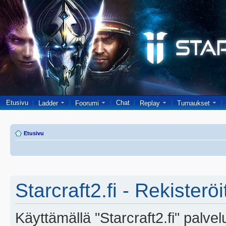
Etusivu
Chat
Ladder
Foorumi
Replay
Turnaukset
Etusivu
Starcraft2.fi - Rekisterö
Käyttämällä "Starcraft2.fi" palve