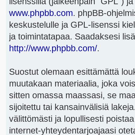
lisenssillä (jälkeenpäin "GPL") j
www.phpbb.com
. phpBB-ohjelmis
keskustelulle ja GPL-lisenssi kie
ja toimintatapaa. Saadaksesi lisä
http://www.phpbb.com/
.
Suostut olemaan esittämättä louk
muutakaan materiaalia, joka voisi
sitten omassa maassasi, se maa, 
sijoitettu tai kansainvälisiä lake
välittömästi ja lopullisesti poista
internet-yhteydentarjoajaasi otet