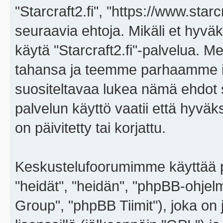
"Starcraft2.fi", "https://www.star
seuraavia ehtoja. Mikäli et hyväks
käytä "Starcraft2.fi"-palvelua. 
tahansa ja teemme parhaamme i
suositeltavaa lukea nämä ehdot sä
palvelun käyttö vaatii että hyvä
on päivitetty tai korjattu.
Keskustelufoorumimme käyttää p
"heidät", "heidän", "phpBB-ohje
Group", "phpBB Tiimit"), joka on j