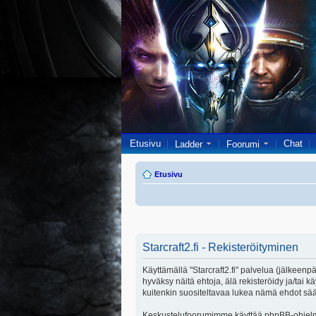
Etusivu
Chat
Ladder
Foorumi
Etusivu
Starcraft2.fi - Rekisteröityminen
Käyttämällä "Starcraft2.fi" palvelua (jälkeenpä
hyväksy näitä ehtoja, älä rekisteröidy ja/ta
kuitenkin suositeltavaa lukea nämä ehdot säänn
Keskustelufoorumimme käyttää phpBB-ohjelmis