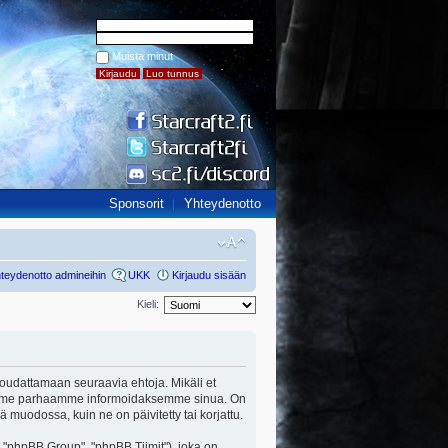
Muista minut
Sponsorit
Yhteydenotto
teydenotto admineihin
UKK
Kirjaudu sisään
Kieli:
ut noudattamaan seuraavia ehtoja. Mikäli et
a teemme parhaamme informoidaksemme sinua. On
ä muodossa, kuin ne on päivitetty tai korjattu.
"phpBB Group", "phpBB Tiimit"), joka on