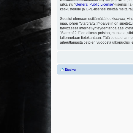
julkaistu "
General Public License
"-lisenssill
keskustelulle ja GPL-lisenssi kieltää meitä ra
Suostut olemaan esittämättä loukkaavaa, viha
maa, johon "Starcraft2.fi"-palvelin on sijoitett
tarvittaessa internet-yhteydentarjoajaasi otet
"Starcraft2.fi" on oikeus poistaa, muokata, sii
tallennetaan tietokantaan. Tätä tietoa ei ann
aiheuttamasta tietojen vuodosta ulkopuolisille
Etusivu