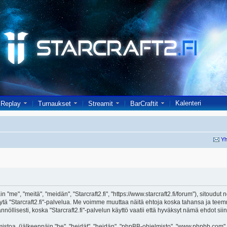
Kalenteri
Replay
Turnaukset
Streamit
BarCraftit
Yh
in "me", "meitä", "meidän", "Starcraft2.fi", "https://www.starcraft2.fi/forum"), sitoud
i käytä "Starcraft2.fi"-palvelua. Me voimme muuttaa näitä ehtoja koska tahansa j
öllisesti, koska "Starcraft2.fi"-palvelun käyttö vaatii että hyväksyt nämä ehdot siin
toa, (jälkeenpäin "he", "heidät", "heidän", "phpBB-ohjelmisto", "www.phpbb.com", 