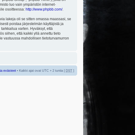
misto luo vain ympäristön internet-
aile osoitteessa:
http://www.phpbb.com/
.
via lakeja oli se sitten omassa maassasi, se
isesti poistaa järjestelmän käyttäjistä ja
tarkkailua varten. Hyväksyt, että
 siihen, että kaikki yllä annettu tieto
 ole vastuussa mahdollisen tietoturvamurron
ta evästeet
• Kaikki ajat ovat UTC + 2 tuntia [
DST
]