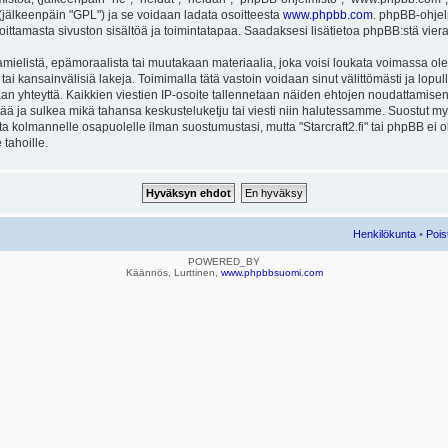
ä (jälkeenpäin "GPL") ja se voidaan ladata osoitteesta
www.phpbb.com
. phpBB-ohjel
joittamasta sivuston sisältöä ja toimintatapaa. Saadaksesi lisätietoa phpBB:stä vier
mielistä, epämoraalista tai muutakaan materiaalia, joka voisi loukata voimassa ole
u tai kansainvälisiä lakeja. Toimimalla tätä vastoin voidaan sinut välittömästi ja lopull
aan yhteyttä. Kaikkien viestien IP-osoite tallennetaan näiden ehtojen noudattamisen 
rtää ja sulkea mikä tahansa keskusteluketju tai viesti niin halutessamme. Suostut myös
eta kolmannelle osapuolelle ilman suostumustasi, mutta "Starcraft2.fi" tai phpBB ei
 tahoille.
Henkilökunta
•
Pois
POWERED_BY
Käännös, Lurttinen,
www.phpbbsuomi.com