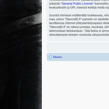
julkaistu "
General Public License
"-lisenssill
keskustelulle ja GPL-lisenssi kieltää meitä ra
Suostut olemaan esittämättä loukkaavaa, viha
maa, johon "Starcraft2.fi"-palvelin on sijoitett
tarvittaessa internet-yhteydentarjoajaasi otet
"Starcraft2.fi" on oikeus poistaa, muokata, sii
tallennetaan tietokantaan. Tätä tietoa ei ann
aiheuttamasta tietojen vuodosta ulkopuolisille
Etusivu