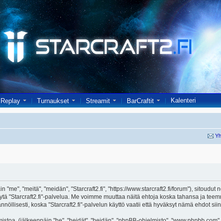
Kalenteri
Replay
Turnaukset
Streamit
BarCraftit
Yh
in "me", "meitä", "meidän", "Starcraft2.fi", "https://www.starcraft2.fi/forum"), sitoud
i käytä "Starcraft2.fi"-palvelua. Me voimme muuttaa näitä ehtoja koska tahansa j
öllisesti, koska "Starcraft2.fi"-palvelun käyttö vaatii että hyväksyt nämä ehdot siin
toa, (jälkeenpäin "he", "heidät", "heidän", "phpBB-ohjelmisto", "www.phpbb.com", 