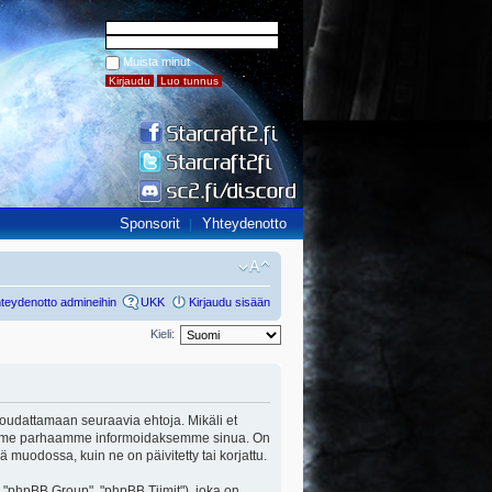
Muista minut
Sponsorit
Yhteydenotto
teydenotto admineihin
UKK
Kirjaudu sisään
Kieli:
ut noudattamaan seuraavia ehtoja. Mikäli et
a teemme parhaamme informoidaksemme sinua. On
ä muodossa, kuin ne on päivitetty tai korjattu.
"phpBB Group", "phpBB Tiimit"), joka on