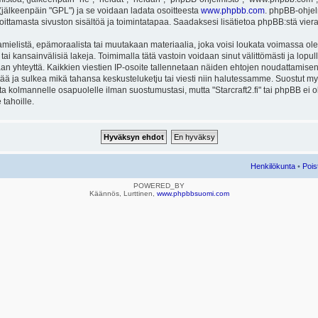
ä (jälkeenpäin "GPL") ja se voidaan ladata osoitteesta
www.phpbb.com
. phpBB-ohjel
joittamasta sivuston sisältöä ja toimintatapaa. Saadaksesi lisätietoa phpBB:stä vier
mielistä, epämoraalista tai muutakaan materiaalia, joka voisi loukata voimassa ole
u tai kansainvälisiä lakeja. Toimimalla tätä vastoin voidaan sinut välittömästi ja lopull
aan yhteyttä. Kaikkien viestien IP-osoite tallennetaan näiden ehtojen noudattamisen 
rtää ja sulkea mikä tahansa keskusteluketju tai viesti niin halutessamme. Suostut myös
eta kolmannelle osapuolelle ilman suostumustasi, mutta "Starcraft2.fi" tai phpBB ei
 tahoille.
Henkilökunta
•
Pois
POWERED_BY
Käännös, Lurttinen,
www.phpbbsuomi.com