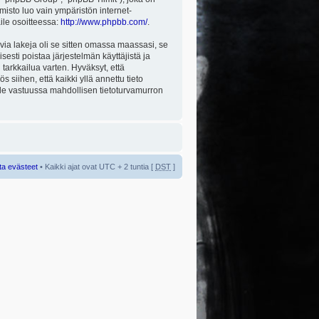
misto luo vain ympäristön internet-
aile osoitteessa:
http://www.phpbb.com/
.
via lakeja oli se sitten omassa maassasi, se
isesti poistaa järjestelmän käyttäjistä ja
tarkkailua varten. Hyväksyt, että
 siihen, että kaikki yllä annettu tieto
 ole vastuussa mahdollisen tietoturvamurron
ta evästeet
• Kaikki ajat ovat UTC + 2 tuntia [
DST
]