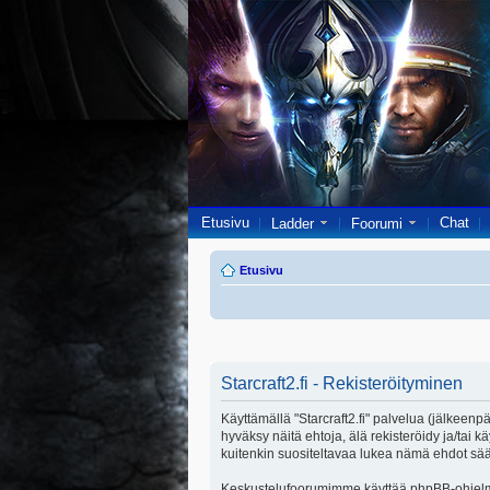
Etusivu
Chat
Ladder
Foorumi
Etusivu
Starcraft2.fi - Rekisteröityminen
Käyttämällä "Starcraft2.fi" palvelua (jälkeenpä
hyväksy näitä ehtoja, älä rekisteröidy ja/ta
kuitenkin suositeltavaa lukea nämä ehdot säänn
Keskustelufoorumimme käyttää phpBB-ohjelmis